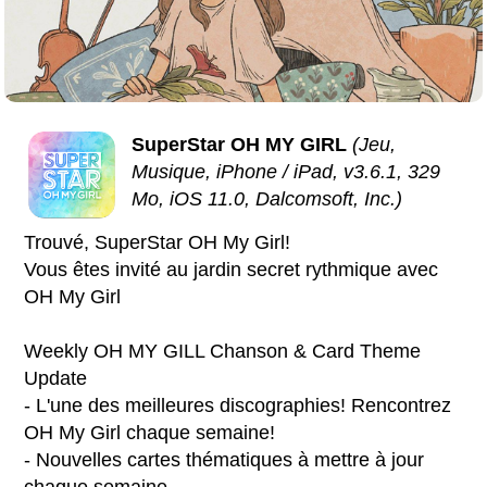
SuperStar OH MY GIRL
(Jeu,
Musique, iPhone / iPad, v3.6.1, 329
Mo, iOS 11.0, Dalcomsoft, Inc.)
Trouvé, SuperStar OH My Girl!
Vous êtes invité au jardin secret rythmique avec
OH My Girl
Weekly OH MY GILL Chanson & Card Theme
Update
- L'une des meilleures discographies! Rencontrez
OH My Girl chaque semaine!
- Nouvelles cartes thématiques à mettre à jour
chaque semaine