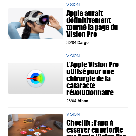
VISION
Apple aurait
définitivement
tourné la page du
Vision Pro
30/04
Dargo
VISION
L'Apple Vision Pro
utilisé pour une
chirurgie de la
cataracte
révolutionnaire
28/04
Alban
VISION
Choclift : l’app à
essayer en priorité