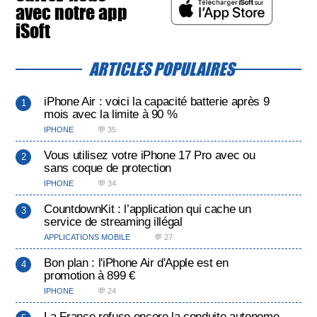
avec notre app
iSoft
ARTICLES POPULAIRES
iPhone Air : voici la capacité batterie après 9
mois avec la limite à 90 %
IPHONE
💬 35
Vous utilisez votre iPhone 17 Pro avec ou
sans coque de protection
IPHONE
💬 34
CountdownKit : l’application qui cache un
service de streaming illégal
APPLICATIONS MOBILE
💬 27
Bon plan : l'iPhone Air d'Apple est en
promotion à 899 €
IPHONE
💬 24
La France refuse encore la conduite autonome