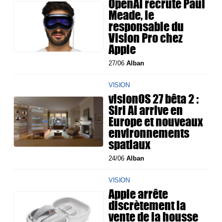
OpenAI recrute Paul
Meade, le
responsable du
Vision Pro chez
Apple
27/06
Alban
VISION
visionOS 27 bêta 2 :
Siri AI arrive en
Europe et nouveaux
environnements
spatiaux
24/06
Alban
VISION
Apple arrête
discrètement la
vente de la housse