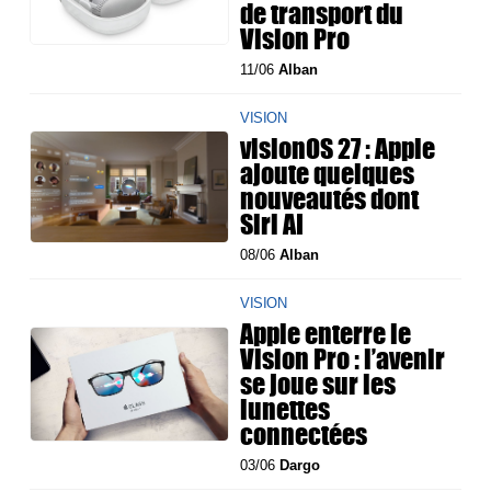
de transport du
Vision Pro
11/06
Alban
VISION
visionOS 27 : Apple
ajoute quelques
nouveautés dont
Siri AI
08/06
Alban
VISION
Apple enterre le
Vision Pro : l’avenir
se joue sur les
lunettes
connectées
03/06
Dargo