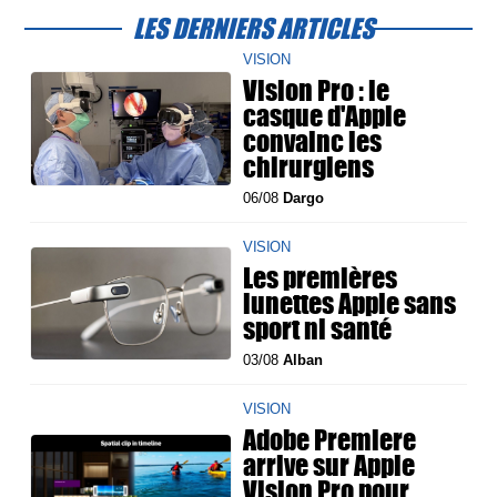
LES DERNIERS ARTICLES
VISION
Vision Pro : le
casque d'Apple
convainc les
chirurgiens
06/08
Dargo
VISION
Les premières
lunettes Apple sans
sport ni santé
03/08
Alban
VISION
Adobe Premiere
arrive sur Apple
Vision Pro pour