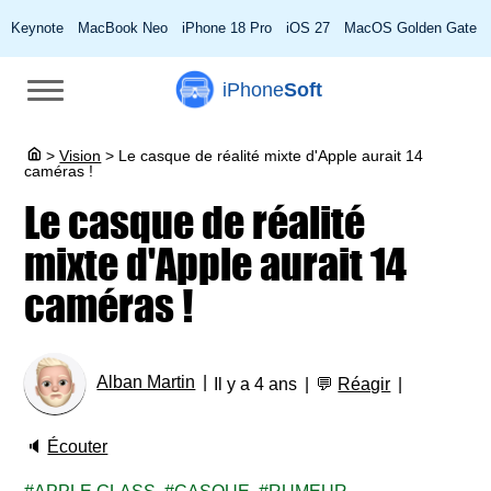
Keynote
MacBook Neo
iPhone 18 Pro
iOS 27
MacOS Golden Gate
iPhone
Soft
>
Vision
>
Le casque de réalité mixte d'Apple aurait 14
caméras !
Le casque de réalité
mixte d'Apple aurait 14
caméras !
Alban Martin
Il y a 4 ans
💬
Réagir
🔈
Écouter