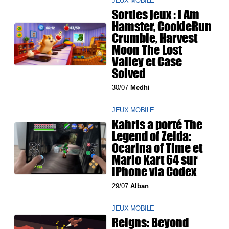
JEUX MOBILE
Sorties jeux : I Am
Hamster, CookieRun
Crumble, Harvest
Moon The Lost
Valley et Case
Solved
30/07
Medhi
JEUX MOBILE
Kahris a porté The
Legend of Zelda:
Ocarina of Time et
Mario Kart 64 sur
iPhone via Codex
29/07
Alban
JEUX MOBILE
Reigns: Beyond