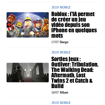
JEUX MOBILE
Roblox : l'IA permet
de créer un jeu
vidéo depuis son
iPhone en quelques
mots
17/07
Dargo
JEUX MOBILE
Sorties jeux :
Outliver: Tribulation,
The Walking Dead:
Aftermath, Lost
Twins 2 et Catch &
Build
16/07
Alban
JEUX MOBILE