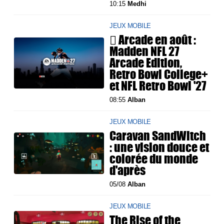
10:15
Medhi
JEUX MOBILE
 Arcade en août :
Madden NFL 27
Arcade Edition,
Retro Bowl College+
et NFL Retro Bowl '27
08:55
Alban
JEUX MOBILE
Caravan SandWitch
: une vision douce et
colorée du monde
d'après
05/08
Alban
JEUX MOBILE
The Rise of the