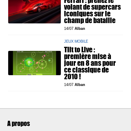
Ferrari : prenez le
volant de supercars
iconiques sur le
champ de bataille
14/07
Alban
JEUX MOBILE
Tilt to Live :
première mise à
jour en 8 ans pour
ce classique de
2010 !
14/07
Alban
A propos