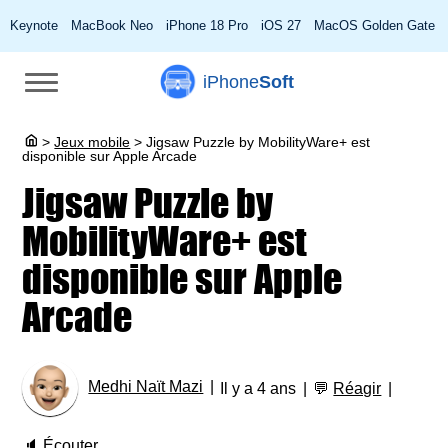
Keynote
MacBook Neo
iPhone 18 Pro
iOS 27
MacOS Golden Gate
iPhone
Soft
>
Jeux mobile
>
Jigsaw Puzzle by MobilityWare+ est
disponible sur Apple Arcade
Jigsaw Puzzle by
MobilityWare+ est
disponible sur Apple
Arcade
Medhi Naït Mazi
Il y a 4 ans
💬
Réagir
🔈
Écouter