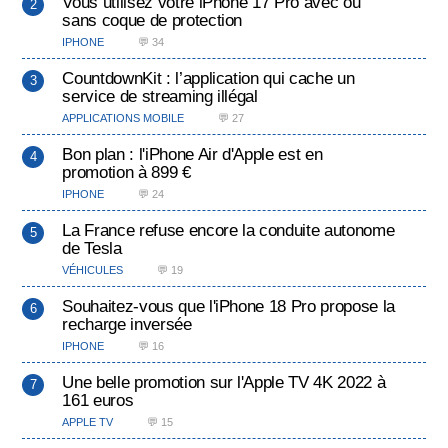
Vous utilisez votre iPhone 17 Pro avec ou
sans coque de protection
IPHONE
💬 34
CountdownKit : l’application qui cache un
service de streaming illégal
APPLICATIONS MOBILE
💬 27
Bon plan : l'iPhone Air d'Apple est en
promotion à 899 €
IPHONE
💬 24
La France refuse encore la conduite autonome
de Tesla
VÉHICULES
💬 19
Souhaitez-vous que l'iPhone 18 Pro propose la
recharge inversée
IPHONE
💬 16
Une belle promotion sur l'Apple TV 4K 2022 à
161 euros
APPLE TV
💬 15