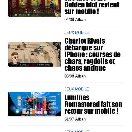
Golden Idol revient
sur mobile !
04/08
Alban
JEUX MOBILE
Chariot Rivals
débarque sur
iPhone : courses de
chars, ragdolls et
chaos antique
03/08
Alban
JEUX MOBILE
Lumines
Remastered fait son
retour sur mobile !
31/07
Alban