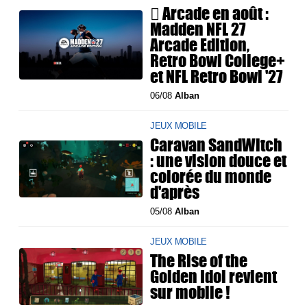
 Arcade en août :
Madden NFL 27
Arcade Edition,
Retro Bowl College+
et NFL Retro Bowl '27
06/08
Alban
JEUX MOBILE
Caravan SandWitch
: une vision douce et
colorée du monde
d'après
05/08
Alban
JEUX MOBILE
The Rise of the
Golden Idol revient
sur mobile !