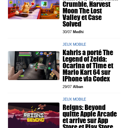
Crumble, Harvest
Moon The Lost
Valley et Case
Solved
30/07
Medhi
JEUX MOBILE
Kahris a porté The
Legend of Zelda:
Ocarina of Time et
Mario Kart 64 sur
iPhone via Codex
29/07
Alban
JEUX MOBILE
Reigns: Beyond
quitte Apple Arcade
et arrive sur App
Store et Play Store