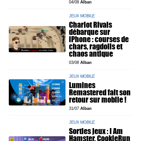
04/08
Alban
JEUX MOBILE
Chariot Rivals
débarque sur
iPhone : courses de
chars, ragdolls et
chaos antique
03/08
Alban
JEUX MOBILE
Lumines
Remastered fait son
retour sur mobile !
31/07
Alban
JEUX MOBILE
Sorties jeux : I Am
Hamster, CookieRun