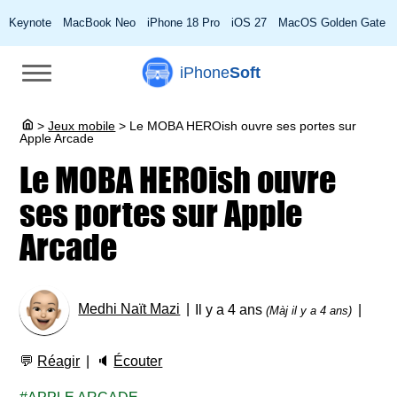
Keynote
MacBook Neo
iPhone 18 Pro
iOS 27
MacOS Golden Gate
iPhone
Soft
>
Jeux mobile
>
Le MOBA HEROish ouvre ses portes sur
Apple Arcade
Le MOBA HEROish ouvre
ses portes sur Apple
Arcade
Medhi Naït Mazi
Il y a 4 ans
(Màj il y a 4 ans)
💬
Réagir
🔈
Écouter