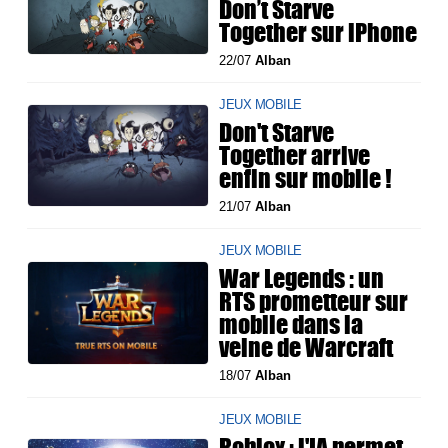
Don’t Starve
Together sur iPhone
22/07
Alban
JEUX MOBILE
Don't Starve
Together arrive
enfin sur mobile !
21/07
Alban
JEUX MOBILE
War Legends : un
RTS prometteur sur
mobile dans la
veine de Warcraft
18/07
Alban
JEUX MOBILE
Roblox : l'IA permet