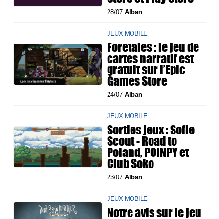
28/07
Alban
JEUX MOBILE
Foretales : le jeu de
cartes narratif est
gratuit sur l’Epic
Games Store
24/07
Alban
JEUX MOBILE
Sorties jeux : Sofie
Scout - Road to
Poland, POINPY et
Club Soko
23/07
Alban
JEUX MOBILE
Notre avis sur le jeu