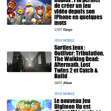
de créer un jeu
vidéo depuis son
iPhone en quelques
mots
17/07
Dargo
JEUX MOBILE
Sorties jeux :
Outliver: Tribulation,
The Walking Dead:
Aftermath, Lost
Twins 2 et Catch &
Build
16/07
Alban
JEUX MOBILE
Le nouveau jeu
Digimon Up est