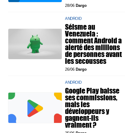
28/06
Dargo
ANDROID
Séisme au
Venezuela :
comment Android a
alerté des millions
de personnes avant
les secousses
26/06
Dargo
ANDROID
Google Play baisse
ses commissions,
mais les
développeurs y
gagnent-ils
vraiment ?