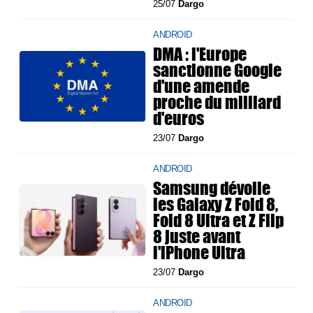
25/07
Dargo
ANDROID
DMA : l'Europe
sanctionne Google
d'une amende
proche du milliard
d'euros
23/07
Dargo
ANDROID
Samsung dévoile
les Galaxy Z Fold 8,
Fold 8 Ultra et Z Flip
8 juste avant
l'iPhone Ultra
23/07
Dargo
ANDROID