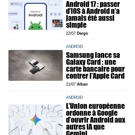
Android 17 : passer
d’iOS à Android n’a
jamais été aussi
simple
22/07
Dargo
ANDROID
Samsung lance sa
Galaxy Card : une
carte bancaire pour
contrer l’Apple Card
21/07
Alban
ANDROID
L’Union européenne
ordonne à Google
d’ouvrir Android aux
autres IA que
Gemini