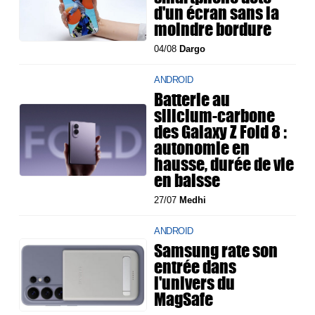
d'un écran sans la
moindre bordure
04/08
Dargo
ANDROID
Batterie au
silicium-carbone
des Galaxy Z Fold 8 :
autonomie en
hausse, durée de vie
en baisse
27/07
Medhi
ANDROID
Samsung rate son
entrée dans
l'univers du
MagSafe