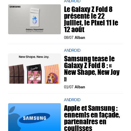
ANDROID
Le Galaxy Z Fold 8
présenté le 22
juillet, le Pixel 11 le
12 août
08/07
Alban
ANDROID
Samsung tease le
Galaxy Z Fold 8 : «
New Shape, New Joy
»
01/07
Alban
ANDROID
Apple et Samsung :
ennemis en façade,
partenaires en
coulisses