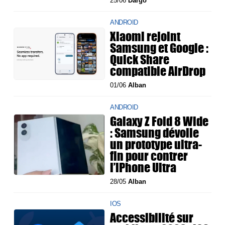
25/06
Dargo
ANDROID
Xiaomi rejoint
Samsung et Google :
Quick Share
compatible AirDrop
01/06
Alban
ANDROID
Galaxy Z Fold 8 Wide
: Samsung dévoile
un prototype ultra-
fin pour contrer
l’iPhone Ultra
28/05
Alban
IOS
Accessibilité sur