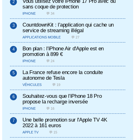
Vous utilisez votre iPhone 17 Pro avec ou
sans coque de protection
IPHONE
💬 34
CountdownKit : l’application qui cache un
service de streaming illégal
APPLICATIONS MOBILE
💬 27
Bon plan : l'iPhone Air d'Apple est en
promotion à 899 €
IPHONE
💬 24
La France refuse encore la conduite
autonome de Tesla
VÉHICULES
💬 19
Souhaitez-vous que l'iPhone 18 Pro
propose la recharge inversée
IPHONE
💬 16
Une belle promotion sur l'Apple TV 4K
2022 à 161 euros
APPLE TV
💬 15