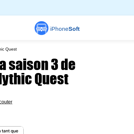
iPhone
Soft
hic Quest
la saison 3 de
Mythic Quest
couter