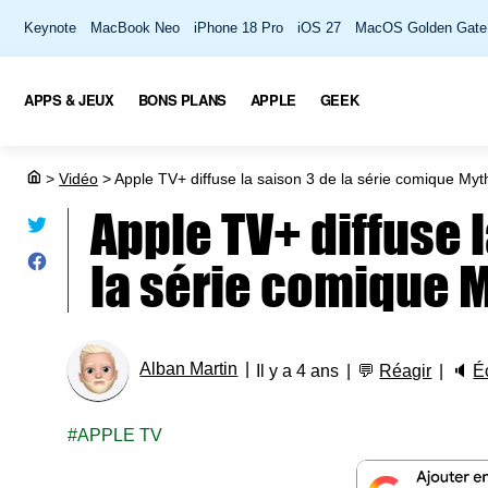
Keynote
MacBook Neo
iPhone 18 Pro
iOS 27
MacOS Golden Gate
APPS & JEUX
BONS PLANS
APPLE
GEEK
>
Vidéo
>
Apple TV+ diffuse la saison 3 de la série comique Myt
Apple TV+ diffuse 
la série comique 
Alban Martin
Il y a 4 ans
💬
Réagir
🔈
É
APPLE TV