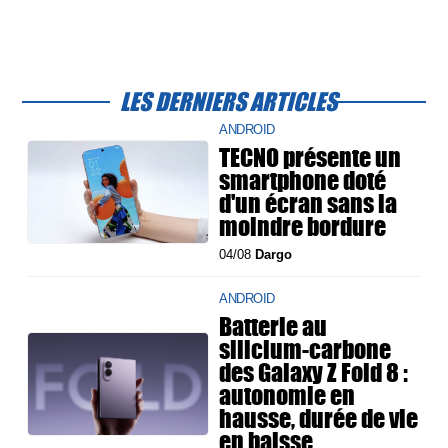
LES DERNIERS ARTICLES
ANDROID
TECNO présente un
smartphone doté
d'un écran sans la
moindre bordure
04/08
Dargo
ANDROID
Batterie au
silicium-carbone
des Galaxy Z Fold 8 :
autonomie en
hausse, durée de vie
en baisse