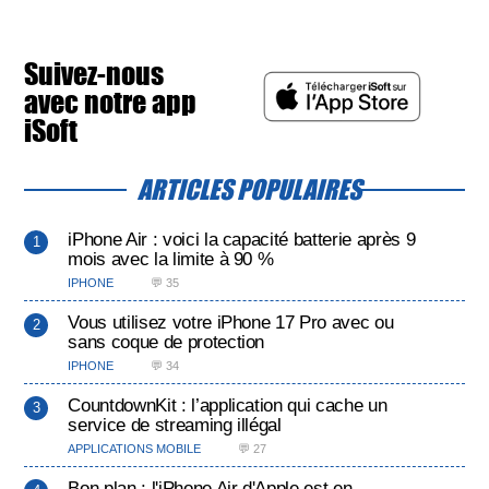
Suivez-nous
avec notre app
iSoft
ARTICLES POPULAIRES
iPhone Air : voici la capacité batterie après 9
mois avec la limite à 90 %
IPHONE
💬 35
Vous utilisez votre iPhone 17 Pro avec ou
sans coque de protection
IPHONE
💬 34
CountdownKit : l’application qui cache un
service de streaming illégal
APPLICATIONS MOBILE
💬 27
Bon plan : l'iPhone Air d'Apple est en