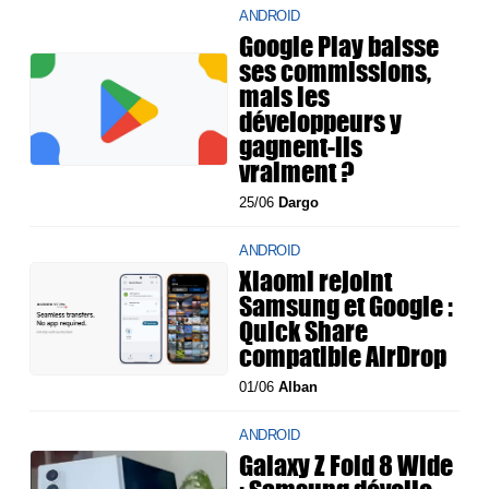
ANDROID
Google Play baisse
ses commissions,
mais les
développeurs y
gagnent-ils
vraiment ?
25/06
Dargo
ANDROID
Xiaomi rejoint
Samsung et Google :
Quick Share
compatible AirDrop
01/06
Alban
ANDROID
Galaxy Z Fold 8 Wide