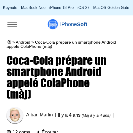
Keynote
MacBook Neo
iPhone 18 Pro
iOS 27
MacOS Golden Gate
iPhone
Soft
>
Android
>
Coca-Cola prépare un smartphone Android
appelé ColaPhone (màj)
Coca-Cola prépare un
smartphone Android
appelé ColaPhone
(màj)
Alban Martin
Il y a 4 ans
(Màj il y a 4 ans)
💬
12 coms
🔈
Écouter