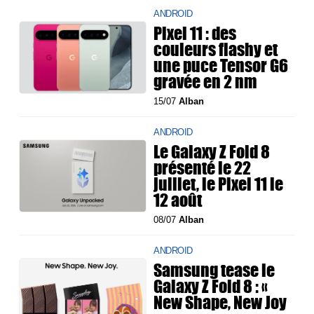
ANDROID
Pixel 11 : des
couleurs flashy et
une puce Tensor G6
gravée en 2 nm
15/07
Alban
ANDROID
Le Galaxy Z Fold 8
présenté le 22
juillet, le Pixel 11 le
12 août
08/07
Alban
ANDROID
Samsung tease le
Galaxy Z Fold 8 : «
New Shape, New Joy