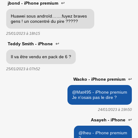
jbond - iPhone premium
↩
Huawei sous androïd…….fuyez braves
gens ! un concentré du pire ?????
25/01/2023 à
18h15
Teddy Smith - iPhone
↩
Il va être vendu en pack de 6 ?
25/01/2023 à
07h52
Wacko - iPhone premium
↩
@Mat495 - iPhone premium
Je n'osais pas le dire ?
24/01/2023 à
19h50
Asayeh - iPhone
↩
@lheu - iPhone premium
?