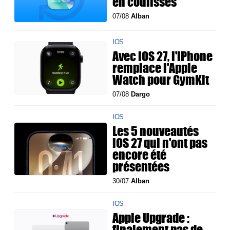
en coulisses
07/08
Alban
IOS
Avec iOS 27, l'iPhone
remplace l'Apple
Watch pour GymKit
07/08
Dargo
IOS
Les 5 nouveautés
iOS 27 qui n'ont pas
encore été
présentées
30/07
Alban
IOS
Apple Upgrade :
finalement pas de