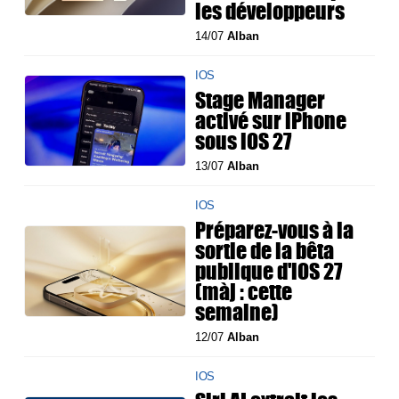
les développeurs
14/07
Alban
IOS
Stage Manager
activé sur iPhone
sous iOS 27
13/07
Alban
IOS
Préparez-vous à la
sortie de la bêta
publique d'iOS 27
(màj : cette
semaine)
12/07
Alban
IOS