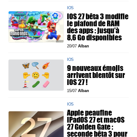
IOS
iOS 27 bêta 3 modifie
le plafond de RAM
des apps : jusqu’à
8,6 Go disponibles
20/07
Alban
IOS
9 nouveaux émojis
arrivent bientôt sur
iOS 27 !
15/07
Alban
IOS
Apple peaufine
iPadOS 27 et macOS
27 Golden Gate :
seconde bêta 3 pour