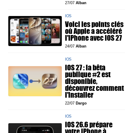
27/07
Alban
IOS
Voici les points clés
où Apple a accéléré
l'iPhone avec iOS 27
24/07
Alban
IOS
iOS 27 : la bêta
publique #2 est
disponible,
découvrez comment
l'installer
22/07
Dargo
IOS
iOS 26.6 prépare
votre iPhone à