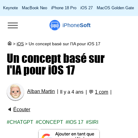
Keynote
MacBook Neo
iPhone 18 Pro
iOS 27
MacOS Golden Gate
iPhone
Soft
>
iOS
>
Un concept basé sur l'IA pour iOS 17
Un concept basé sur
l'IA pour iOS 17
Alban Martin
Il y a 4 ans
💬
1 com
🔈
Écouter
CHATGPT
CONCEPT
IOS 17
SIRI