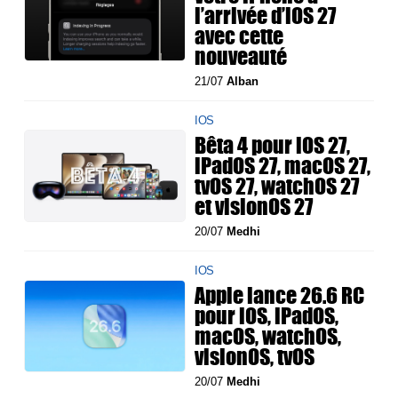
l’arrivée d’iOS 27
avec cette
nouveauté
21/07
Alban
IOS
Bêta 4 pour iOS 27,
iPadOS 27, macOS 27,
tvOS 27, watchOS 27
et visionOS 27
20/07
Medhi
IOS
Apple lance 26.6 RC
pour iOS, iPadOS,
macOS, watchOS,
visionOS, tvOS
20/07
Medhi