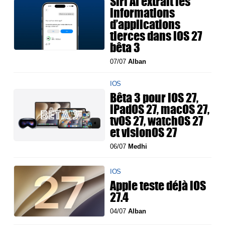
Siri AI extrait les
informations
d’applications
tierces dans iOS 27
bêta 3
07/07
Alban
IOS
Bêta 3 pour iOS 27,
iPadOS 27, macOS 27,
tvOS 27, watchOS 27
et visionOS 27
06/07
Medhi
IOS
Apple teste déjà iOS
27.4
04/07
Alban