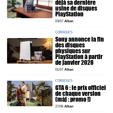
déjà sa dernière
usine de disques
PlayStation
03/07
Alban
CONSOLES
Sony annonce la fin
des disques
physiques sur
PlayStation à partir
de janvier 2028
01/07
Alban
CONSOLES
GTA 6 : le prix officiel
de chaque version
(màj : promo !)
27/06
Alban