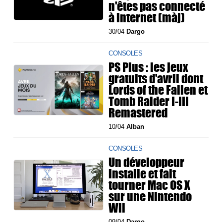
n'êtes pas connecté
à internet (màj)
30/04
Dargo
CONSOLES
PS Plus : les jeux
gratuits d'avril dont
Lords of the Fallen et
Tomb Raider I-III
Remastered
10/04
Alban
CONSOLES
Un développeur
installe et fait
tourner Mac OS X
sur une Nintendo
Wii
09/04
Dargo