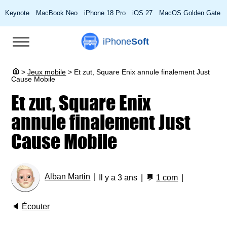
Keynote
MacBook Neo
iPhone 18 Pro
iOS 27
MacOS Golden Gate
iPhone
Soft
>
Jeux mobile
>
Et zut, Square Enix annule finalement Just
Cause Mobile
Et zut, Square Enix
annule finalement Just
Cause Mobile
Alban Martin
Il y a 3 ans
💬
1 com
🔈
Écouter