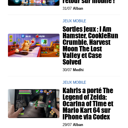
retour sur mobile !
31/07
Alban
JEUX MOBILE
Sorties jeux : I Am
Hamster, CookieRun
Crumble, Harvest
Moon The Lost
Valley et Case
Solved
30/07
Medhi
JEUX MOBILE
Kahris a porté The
Legend of Zelda:
Ocarina of Time et
Mario Kart 64 sur
iPhone via Codex
29/07
Alban