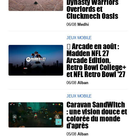
Dynasty Warriors
Overlords et
Cluckmech Oasis
06/08
Medhi
JEUX MOBILE
 Arcade en août :
Madden NFL 27
Arcade Edition,
Retro Bowl College+
et NFL Retro Bowl '27
06/08
Alban
JEUX MOBILE
Caravan SandWitch
: une vision douce et
colorée du monde
d'après
05/08
Alban