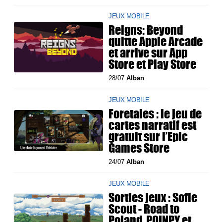
JEUX MOBILE
Reigns: Beyond
quitte Apple Arcade
et arrive sur App
Store et Play Store
28/07
Alban
JEUX MOBILE
Foretales : le jeu de
cartes narratif est
gratuit sur l’Epic
Games Store
24/07
Alban
JEUX MOBILE
Sorties jeux : Sofie
Scout - Road to
Poland, POINPY et