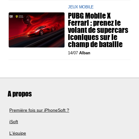
JEUX MOBILE
PUBG Mobile X
Ferrari : prenez le
volant de supercars
iconiques sur le
champ de bataille
14/07
Alban
A propos
Première fois sur iPhoneSoft ?
iSoft
L'équipe