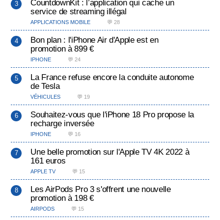
CountdownKit : l’application qui cache un
service de streaming illégal
APPLICATIONS MOBILE
💬 28
Bon plan : l'iPhone Air d'Apple est en
promotion à 899 €
IPHONE
💬 24
La France refuse encore la conduite autonome
de Tesla
VÉHICULES
💬 19
Souhaitez-vous que l'iPhone 18 Pro propose la
recharge inversée
IPHONE
💬 16
Une belle promotion sur l'Apple TV 4K 2022 à
161 euros
APPLE TV
💬 15
Les AirPods Pro 3 s'offrent une nouvelle
promotion à 198 €
AIRPODS
💬 15