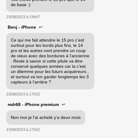
de base :)
15/08/2023 à
19h07
Benj - iPhone
↩
Ce qui me fait attendre le 15 pro c’est
surtout pour les bords plus fins, le 14
pro et les autres vont prendre un coup
de vieux avec des bordures à l’ancienne
. Reste à savoir si cette pilule va être
conservé quelques années car la c’est
un dilemme pour les futurs acquéreurs ,
et surtout va ton garder longtemps les 3
capteurs à l’arrière ?
15/08/2023 à
17h52
mdr68 - iPhone premium
↩
Non moi je l'ai acheté y'a deux mois
15/08/2023 à
17h01