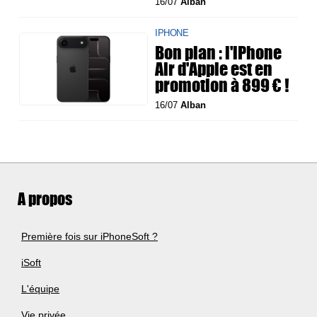
16/07
Alban
IPHONE
Bon plan : l'iPhone
Air d'Apple est en
promotion à 899 € !
16/07
Alban
A propos
Première fois sur iPhoneSoft ?
iSoft
L'équipe
Vie privée