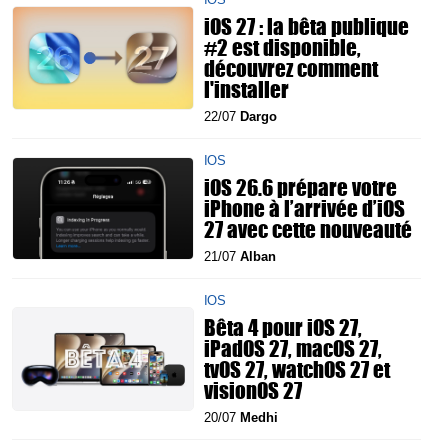
iOS 27 : la bêta publique
#2 est disponible,
découvrez comment
l'installer
22/07
Dargo
IOS
iOS 26.6 prépare votre
iPhone à l’arrivée d’iOS
27 avec cette nouveauté
21/07
Alban
IOS
Bêta 4 pour iOS 27,
iPadOS 27, macOS 27,
tvOS 27, watchOS 27 et
visionOS 27
20/07
Medhi