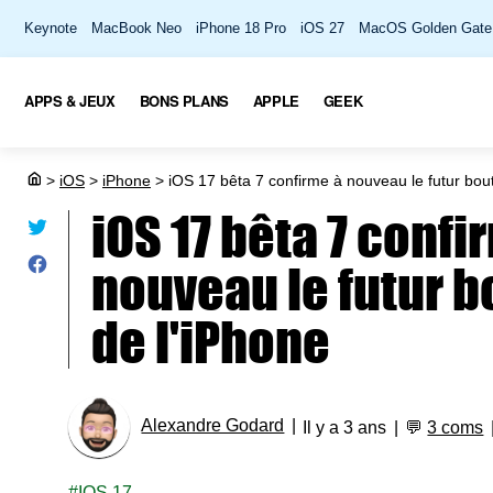
Keynote
MacBook Neo
iPhone 18 Pro
iOS 27
MacOS Golden Gate
APPS & JEUX
BONS PLANS
APPLE
GEEK
>
iOS
>
iPhone
>
iOS 17 bêta 7 confirme à nouveau le futur bout
iOS 17 bêta 7 confi
nouveau le futur b
de l'iPhone
Alexandre Godard
Il y a 3 ans
💬
3 coms
IOS 17