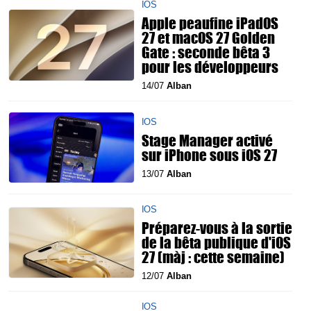
IOS
Apple peaufine iPadOS
27 et macOS 27 Golden
Gate : seconde bêta 3
pour les développeurs
14/07
Alban
IOS
Stage Manager activé
sur iPhone sous iOS 27
13/07
Alban
IOS
Préparez-vous à la sortie
de la bêta publique d'iOS
27 (màj : cette semaine)
12/07
Alban
IOS