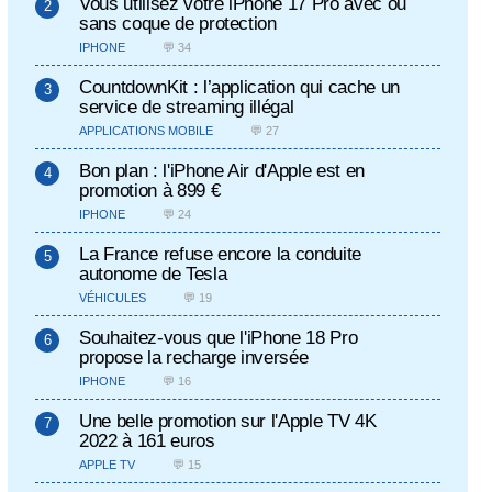
Vous utilisez votre iPhone 17 Pro avec ou
sans coque de protection
IPHONE
💬 34
CountdownKit : l’application qui cache un
service de streaming illégal
APPLICATIONS MOBILE
💬 27
Bon plan : l'iPhone Air d'Apple est en
promotion à 899 €
IPHONE
💬 24
La France refuse encore la conduite
autonome de Tesla
VÉHICULES
💬 19
Souhaitez-vous que l'iPhone 18 Pro
propose la recharge inversée
IPHONE
💬 16
Une belle promotion sur l'Apple TV 4K
2022 à 161 euros
APPLE TV
💬 15