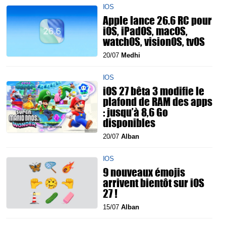
IOS
Apple lance 26.6 RC pour
iOS, iPadOS, macOS,
watchOS, visionOS, tvOS
20/07
Medhi
IOS
iOS 27 bêta 3 modifie le
plafond de RAM des apps
: jusqu’à 8,6 Go
disponibles
20/07
Alban
IOS
9 nouveaux émojis
arrivent bientôt sur iOS
27 !
15/07
Alban