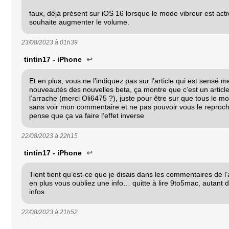
faux, déjà présent sur iOS 16 lorsque le mode vibreur est acti
souhaite augmenter le volume.
23/08/2023 à
01h39
tintin17 - iPhone
↩
Et en plus, vous ne l’indiquez pas sur l’article qui est sensé m
nouveautés des nouvelles beta, ça montre que c’est un articl
l’arrache (merci Oli6475 ?), juste pour être sur que tous le mon
sans voir mon commentaire et ne pas pouvoir vous le reproche
pense que ça va faire l’effet inverse
22/08/2023 à
22h15
tintin17 - iPhone
↩
Tient tient qu’est-ce que je disais dans les commentaires de l’
en plus vous oubliez une info… quitte à lire 9to5mac, autant 
infos
22/08/2023 à
21h52