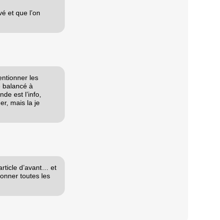
vé et que l’on
entionner les
e balancé à
de est l’info,
r, mais la je
article d’avant… et
donner toutes les