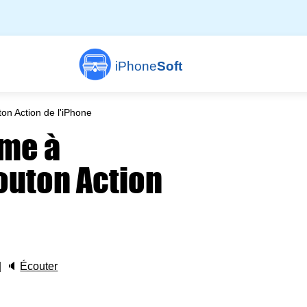
iPhone
Soft
on Action de l'iPhone
rme à
outon Action
🔈
Écouter