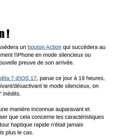
n !
ossèdera un
bouton Action
qui succèdera au
ement l'iPhone en mode silencieux ou
 nouvelle preuve de son arrivée.
bêta 7 d'iOS 17
, parue ce jour à 19 heures,
tivant/désactivant le mode silencieux, on
 inédits.
'une manière inconnue auparavant et
nser que cela concerne les caractéristiques
tour haptique rapide n'était jamais
s plus le cas.