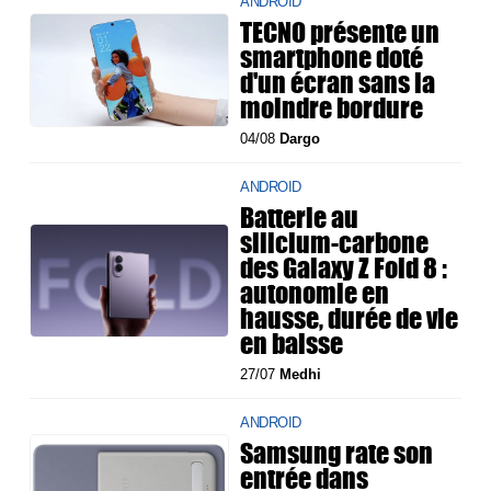
ANDROID
TECNO présente un
smartphone doté
d'un écran sans la
moindre bordure
04/08
Dargo
ANDROID
Batterie au
silicium-carbone
des Galaxy Z Fold 8 :
autonomie en
hausse, durée de vie
en baisse
27/07
Medhi
ANDROID
Samsung rate son
entrée dans