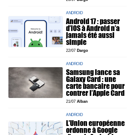
ANDROID
Android 17 : passer
d’iOS à Android n’a
jamais été aussi
simple
22/07
Dargo
ANDROID
Samsung lance sa
Galaxy Card : une
carte bancaire pour
contrer l’Apple Card
21/07
Alban
ANDROID
L’Union européenne
ordonne à Google