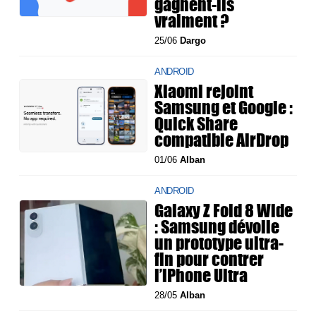
gagnent-ils
vraiment ?
25/06
Dargo
ANDROID
Xiaomi rejoint
Samsung et Google :
Quick Share
compatible AirDrop
01/06
Alban
ANDROID
Galaxy Z Fold 8 Wide
: Samsung dévoile
un prototype ultra-
fin pour contrer
l’iPhone Ultra
28/05
Alban