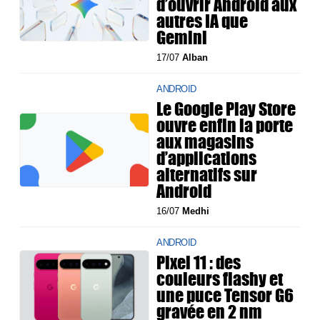
d’ouvrir Android aux
autres IA que
Gemini
17/07
Alban
ANDROID
Le Google Play Store
ouvre enfin la porte
aux magasins
d’applications
alternatifs sur
Android
16/07
Medhi
ANDROID
Pixel 11 : des
couleurs flashy et
une puce Tensor G6
gravée en 2 nm