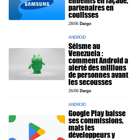
ennemis en façade,
partenaires en
coulisses
28/06
Dargo
ANDROID
Séisme au
Venezuela :
comment Android a
alerté des millions
de personnes avant
les secousses
26/06
Dargo
ANDROID
Google Play baisse
ses commissions,
mais les
développeurs y