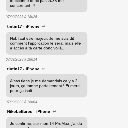
fonctionne donc pas 2035 me
concernant !!!
07/09/2023 à
18h25
tintin17 - iPhone
↩
Nul, faut être majeur. Je me suis dit
comment l’application le sera, mais elle
a accès à ta carte donc voilà…
07/09/2023 à
18h14
tintin17 - iPhone
↩
A bas tiens je me demandais ça y a 2
jours, ça tombe parfaitement ! Et merci
pour ça isoft
07/09/2023 à
18h04
NikoLeBarbu - iPhone
↩
Je confirme, sur mon 14 ProMax, j’ai du