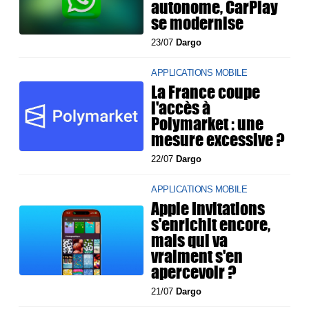
autonome, CarPlay
se modernise
23/07
Dargo
APPLICATIONS MOBILE
La France coupe
l'accès à
Polymarket : une
mesure excessive ?
22/07
Dargo
APPLICATIONS MOBILE
Apple Invitations
s'enrichit encore,
mais qui va
vraiment s'en
apercevoir ?
21/07
Dargo