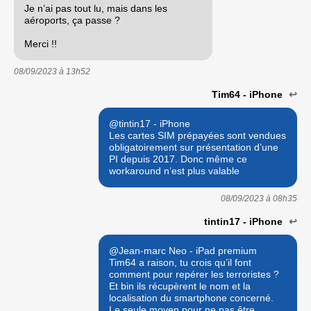
Je n’ai pas tout lu, mais dans les
aéroports, ça passe ?
Merci !!
08/09/2023 à
13h52
Tim64 - iPhone
↩
@tintin17 - iPhone
Les cartes SIM prépayées sont vendues
obligatoirement sur présentation d’une
PI depuis 2017. Donc même ce
workaround n’est plus valable
08/09/2023 à
08h35
tintin17 - iPhone
↩
@Jean-marc Neo - iPad premium
Tim64 a raison, tu crois qu’il font
comment pour repérer les terroristes ?
Et bin ils récupèrent le nom et la
localisation du smartphone concerné.
Le seule moyen pour ne pas être