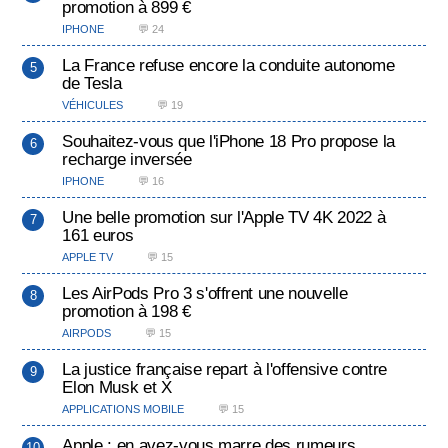
promotion à 899 €
IPHONE
💬 24
La France refuse encore la conduite autonome
de Tesla
VÉHICULES
💬 19
Souhaitez-vous que l'iPhone 18 Pro propose la
recharge inversée
IPHONE
💬 16
Une belle promotion sur l'Apple TV 4K 2022 à
161 euros
APPLE TV
💬 15
Les AirPods Pro 3 s'offrent une nouvelle
promotion à 198 €
AIRPODS
💬 15
La justice française repart à l'offensive contre
Elon Musk et X
APPLICATIONS MOBILE
💬 15
Apple : en avez-vous marre des rumeurs