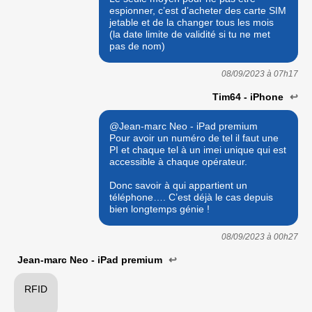
espionner, c’est d’acheter des carte SIM
jetable et de la changer tous les mois
(la date limite de validité si tu ne met
pas de nom)
08/09/2023 à
07h17
Tim64 - iPhone
↩
@Jean-marc Neo - iPad premium
Pour avoir un numéro de tel il faut une
PI et chaque tel à un imei unique qui est
accessible à chaque opérateur.
Donc savoir à qui appartient un
téléphone…. C’est déjà le cas depuis
bien longtemps génie !
08/09/2023 à
00h27
Jean-marc Neo - iPad premium
↩
RFID