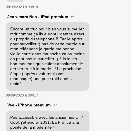
08/09/2023 à
00h18
Jean-marc Neo - iPad premium
↩
Encore un truc pour bien vous surveiller
mdr comme ça ils auront l identité direct
du proprio du téléphone !! Facile après
pour surveiller :) pas de cette merde sur
mon téléphone je garde ma bonne
vieille carte dans ma poche ça au moins
on peut pas la surveiller ;) à la la les
bon moutons qui veulent absolument le
dernier truc à la mode !!! La prochaine
étape ( après avoir remis vos
mamasque) une puce raid dans la
main?
08/09/2023 à
00h17
Vee - iPhone premium
↩
Pas accessible avec les anciennes CI ?
Cool, j’attendrai 2031. La France à la
pointe de la modernité ?