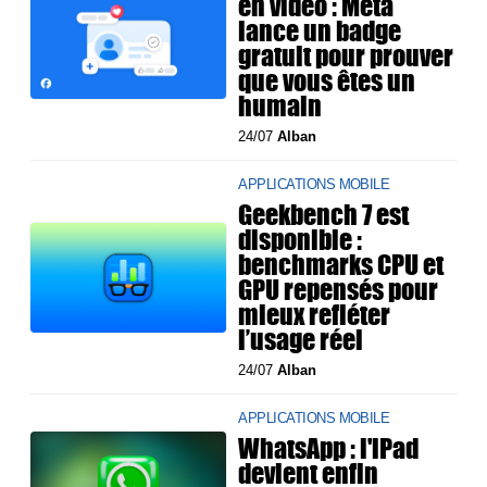
en vidéo : Meta
lance un badge
gratuit pour prouver
que vous êtes un
humain
24/07
Alban
APPLICATIONS MOBILE
Geekbench 7 est
disponible :
benchmarks CPU et
GPU repensés pour
mieux refléter
l’usage réel
24/07
Alban
APPLICATIONS MOBILE
WhatsApp : l'iPad
devient enfin