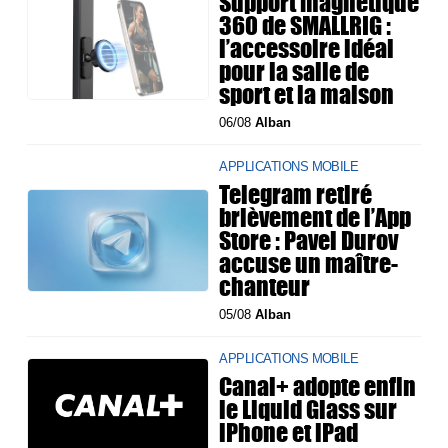
Support magnétique
360 de SMALLRIG :
l’accessoire idéal
pour la salle de
sport et la maison
06/08
Alban
APPLICATIONS MOBILE
Telegram retiré
brièvement de l’App
Store : Pavel Durov
accuse un maître-
chanteur
05/08
Alban
APPLICATIONS MOBILE
Canal+ adopte enfin
le Liquid Glass sur
iPhone et iPad