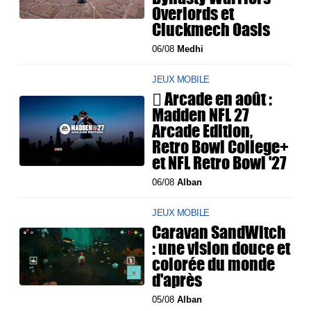
Overlords et
Cluckmech Oasis
06/08
Medhi
JEUX MOBILE
 Arcade en août :
Madden NFL 27
Arcade Edition,
Retro Bowl College+
et NFL Retro Bowl '27
06/08
Alban
JEUX MOBILE
Caravan SandWitch
: une vision douce et
colorée du monde
d'après
05/08
Alban