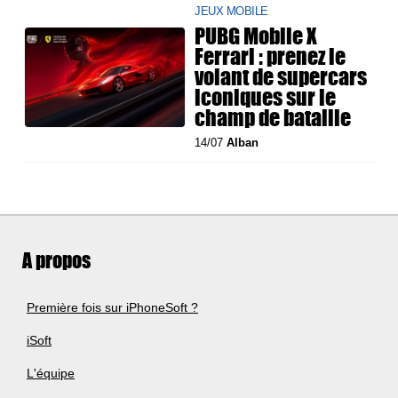
JEUX MOBILE
PUBG Mobile X
Ferrari : prenez le
volant de supercars
iconiques sur le
champ de bataille
14/07
Alban
A propos
Première fois sur iPhoneSoft ?
iSoft
L'équipe