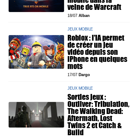
veine de Warcraft
18/07
Alban
JEUX MOBILE
Roblox : l'IA permet
de créer un jeu
vidéo depuis son
iPhone en quelques
mots
17/07
Dargo
JEUX MOBILE
Sorties jeux :
Outliver: Tribulation,
The Walking Dead:
Aftermath, Lost
Twins 2 et Catch &
Build