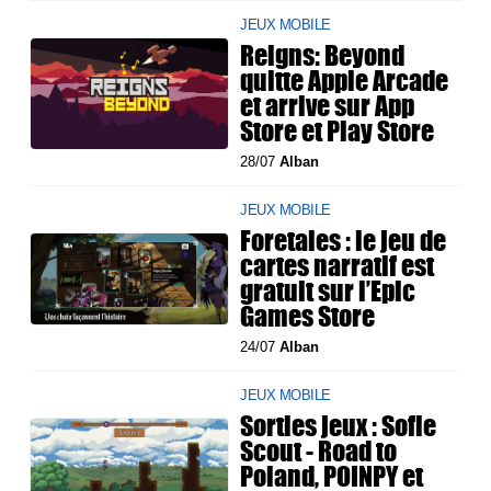
JEUX MOBILE
Reigns: Beyond
quitte Apple Arcade
et arrive sur App
Store et Play Store
28/07
Alban
JEUX MOBILE
Foretales : le jeu de
cartes narratif est
gratuit sur l’Epic
Games Store
24/07
Alban
JEUX MOBILE
Sorties jeux : Sofie
Scout - Road to
Poland, POINPY et