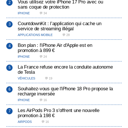
Vous utilisez votre iPhone 17 Pro avec ou
sans coque de protection
IPHONE
💬 34
CountdownKit : l’application qui cache un
service de streaming illégal
APPLICATIONS MOBILE
💬 28
Bon plan : l'iPhone Air d'Apple est en
promotion à 899 €
IPHONE
💬 24
La France refuse encore la conduite autonome
de Tesla
VÉHICULES
💬 19
Souhaitez-vous que l'iPhone 18 Pro propose la
recharge inversée
IPHONE
💬 16
Les AirPods Pro 3 s'offrent une nouvelle
promotion à 198 €
AIRPODS
💬 16