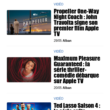
VIDÉO
Propeller One-Way
Night Coach : John
Travolta signe son
premier film Apple
TV
29/05
Alban
VIDÉO
Maximum Pleasure
Guaranteed : la
série thriller-
comédie débarque
sur Apple TV
20/05
Alban
VIDÉO
Ted Lasso Saison 4 :