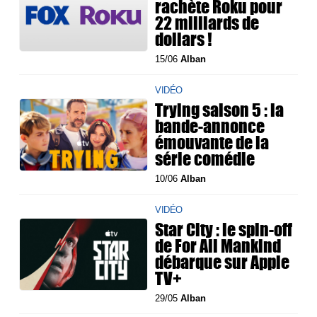
rachète Roku pour
22 milliards de
dollars !
15/06
Alban
VIDÉO
Trying saison 5 : la
bande-annonce
émouvante de la
série comédie
10/06
Alban
VIDÉO
Star City : le spin-off
de For All Mankind
débarque sur Apple
TV+
29/05
Alban