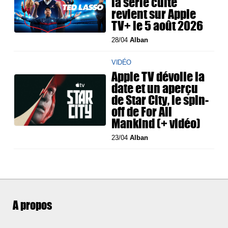
la série culte
revient sur Apple
TV+ le 5 août 2026
28/04
Alban
VIDÉO
Apple TV dévoile la
date et un aperçu
de Star City, le spin-
off de For All
Mankind (+ vidéo)
23/04
Alban
A propos