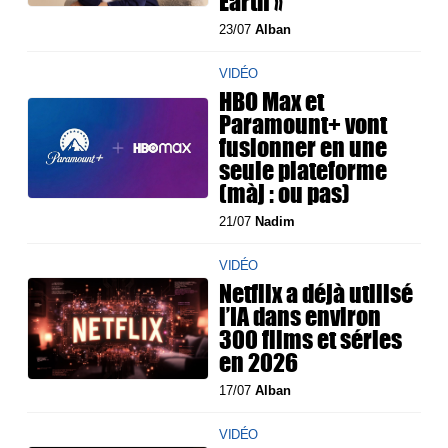
Earth »
23/07
Alban
VIDÉO
HBO Max et
Paramount+ vont
fusionner en une
seule plateforme
(màj : ou pas)
21/07
Nadim
VIDÉO
Netflix a déjà utilisé
l’IA dans environ
300 films et séries
en 2026
17/07
Alban
VIDÉO