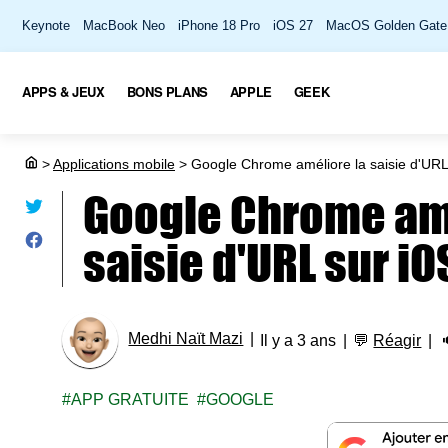
Keynote
MacBook Neo
iPhone 18 Pro
iOS 27
MacOS Golden Gate
APPS & JEUX
BONS PLANS
APPLE
GEEK
>
Applications mobile
>
Google Chrome améliore la saisie d'URL
Google Chrome amé
saisie d'URL sur iO
Medhi Naït Mazi
Il y a 3 ans
💬
Réagir
APP GRATUITE
GOOGLE