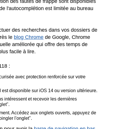
tion des fautes de frappe sont disponibles
 de l'autocomplétion est limitée au bureau
ctuer des recherches dans vos dossiers de
près le
blog Chrome
de Google, Chrome
suelle améliorée qui offre des temps de
us facile à lire.
118 :
urisée avec protection renforcée sur votre
Il est disponible sur iOS 14 ou version ultérieure.
 intéressent et recevoir les dernières
let".
ement. Accédez aux onglets ouverts, appuyez de
ngler l'onglet".
on pour avoir la
barre de navigation en bas
,