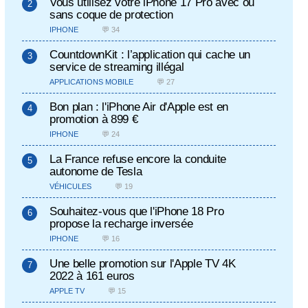
Vous utilisez votre iPhone 17 Pro avec ou
sans coque de protection
IPHONE
💬 34
CountdownKit : l’application qui cache un
service de streaming illégal
APPLICATIONS MOBILE
💬 27
Bon plan : l'iPhone Air d'Apple est en
promotion à 899 €
IPHONE
💬 24
La France refuse encore la conduite
autonome de Tesla
VÉHICULES
💬 19
Souhaitez-vous que l'iPhone 18 Pro
propose la recharge inversée
IPHONE
💬 16
Une belle promotion sur l'Apple TV 4K
2022 à 161 euros
APPLE TV
💬 15