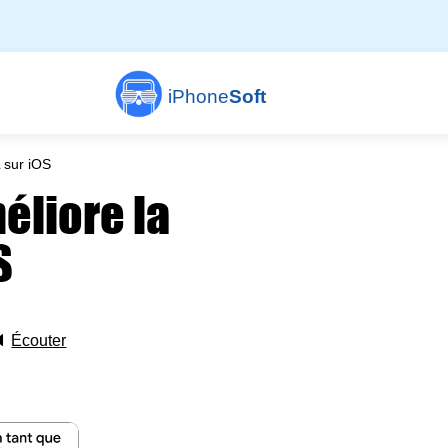
iPhone
Soft
 sur iOS
liore la
S
🔈
Écouter