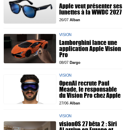
Apple veut présenter ses
lunettes à la WWDC 2027
26/07
Alban
VISION
Lamborghini lance une
application Apple Vision
Pro
08/07
Dargo
VISION
OpenAI recrute Paul
Meade, le responsable
du Vision Pro chez Apple
27/06
Alban
VISION
visionOS 27 bêta 2 : Siri
AI arrive en Europe et