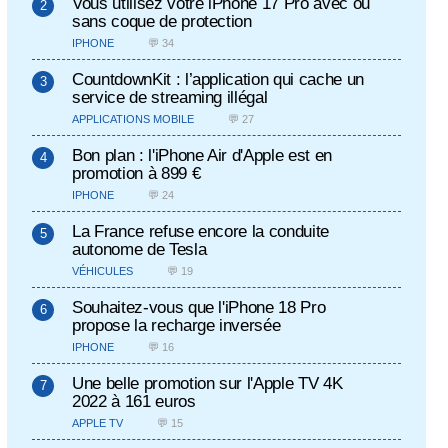
Vous utilisez votre iPhone 17 Pro avec ou
sans coque de protection
IPHONE
💬 34
CountdownKit : l’application qui cache un
service de streaming illégal
APPLICATIONS MOBILE
💬 27
Bon plan : l'iPhone Air d'Apple est en
promotion à 899 €
IPHONE
💬 24
La France refuse encore la conduite
autonome de Tesla
VÉHICULES
💬 19
Souhaitez-vous que l'iPhone 18 Pro
propose la recharge inversée
IPHONE
💬 16
Une belle promotion sur l'Apple TV 4K
2022 à 161 euros
APPLE TV
💬 15