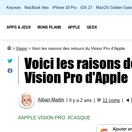
Keynote
MacBook Neo
iPhone 18 Pro
iOS 27
MacOS Golden Gate
APPS & JEUX
BONS PLANS
APPLE
GEEK
>
Vision
>
Voici les raisons des retours du Vision Pro d'Apple
Voici les raisons 
Vision Pro d'Apple
Alban Martin
Il y a 2 ans
💬
11 coms
🔈
APPLE VISION PRO
CASQUE