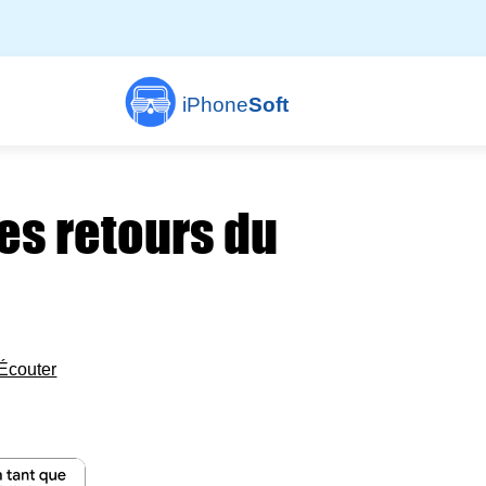
iPhone
Soft
des retours du
Écouter