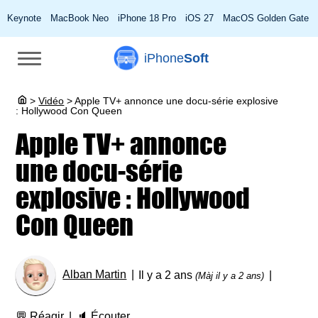
Keynote
MacBook Neo
iPhone 18 Pro
iOS 27
MacOS Golden Gate
iPhone
Soft
>
Vidéo
>
Apple TV+ annonce une docu-série explosive
: Hollywood Con Queen
Apple TV+ annonce
une docu-série
explosive : Hollywood
Con Queen
Alban Martin
Il y a 2 ans
(Màj il y a 2 ans)
💬
Réagir
🔈
Écouter