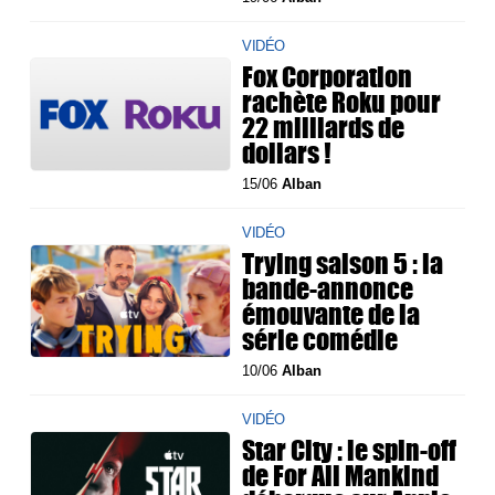
VIDÉO
Fox Corporation
rachète Roku pour
22 milliards de
dollars !
15/06
Alban
VIDÉO
Trying saison 5 : la
bande-annonce
émouvante de la
série comédie
10/06
Alban
VIDÉO
Star City : le spin-off
de For All Mankind