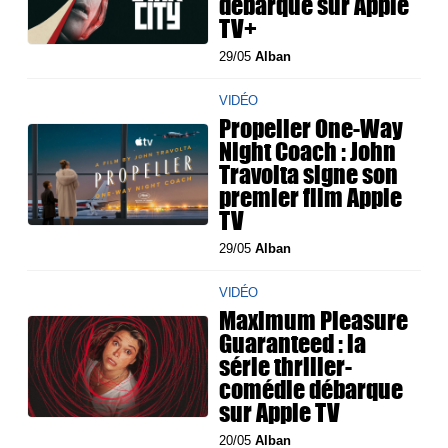
débarque sur Apple
TV+
29/05
Alban
VIDÉO
Propeller One-Way
Night Coach : John
Travolta signe son
premier film Apple
TV
29/05
Alban
VIDÉO
Maximum Pleasure
Guaranteed : la
série thriller-
comédie débarque
sur Apple TV
20/05
Alban