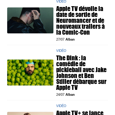
VIDÉO
Apple TV dévoile la
date de sortie de
Neuromancer et de
nouveaux trailers à
la Comic-Con
27/07
Alban
VIDÉO
The Dink : la
comédie de
pickleball avec Jake
Johnson et Ben
Stiller débarque sur
Apple TV
24/07
Alban
VIDÉO
Apple TV+ se lance