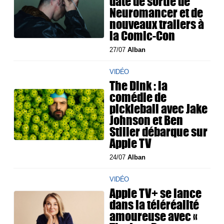
date de sortie de
Neuromancer et de
nouveaux trailers à
la Comic-Con
27/07
Alban
VIDÉO
The Dink : la
comédie de
pickleball avec Jake
Johnson et Ben
Stiller débarque sur
Apple TV
24/07
Alban
VIDÉO
Apple TV+ se lance
dans la téléréalité
amoureuse avec «