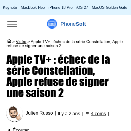
Keynote
MacBook Neo
iPhone 18 Pro
iOS 27
MacOS Golden Gate
iPhone
Soft
>
Vidéo
>
Apple TV+ : échec de la série Constellation, Apple
refuse de signer une saison 2
Apple TV+ : échec de la
série Constellation,
Apple refuse de signer
une saison 2
Julien Russo
Il y a 2 ans
💬
4 coms
🔈
Écouter