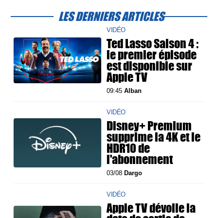
LES DERNIERS ARTICLES
VIDÉO
Ted Lasso Saison 4 :
le premier épisode
est disponible sur
Apple TV
09:45
Alban
VIDÉO
Disney+ Premium
supprime la 4K et le
HDR10 de
l'abonnement
03/08
Dargo
VIDÉO
Apple TV dévoile la