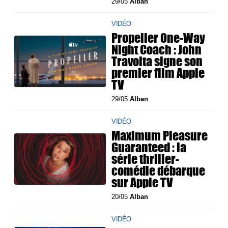
29/05
Alban
VIDÉO
Propeller One-Way
Night Coach : John
Travolta signe son
premier film Apple
TV
29/05
Alban
VIDÉO
Maximum Pleasure
Guaranteed : la
série thriller-
comédie débarque
sur Apple TV
20/05
Alban
VIDÉO