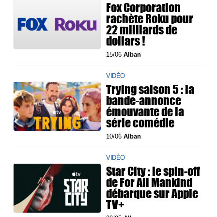
Fox Corporation
rachète Roku pour
22 milliards de
dollars !
15/06
Alban
VIDÉO
Trying saison 5 : la
bande-annonce
émouvante de la
série comédie
10/06
Alban
VIDÉO
Star City : le spin-off
de For All Mankind
débarque sur Apple
TV+