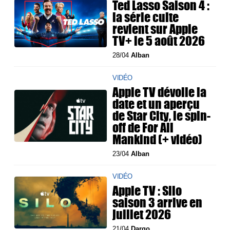
Ted Lasso Saison 4 :
la série culte
revient sur Apple
TV+ le 5 août 2026
28/04
Alban
VIDÉO
Apple TV dévoile la
date et un aperçu
de Star City, le spin-
off de For All
Mankind (+ vidéo)
23/04
Alban
VIDÉO
Apple TV : Silo
saison 3 arrive en
juillet 2026
21/04
Dargo