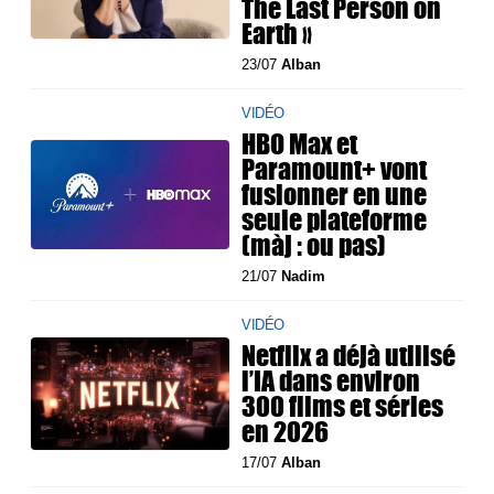
The Last Person on
Earth »
23/07
Alban
VIDÉO
HBO Max et
Paramount+ vont
fusionner en une
seule plateforme
(màj : ou pas)
21/07
Nadim
VIDÉO
Netflix a déjà utilisé
l’IA dans environ
300 films et séries
en 2026
17/07
Alban