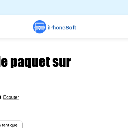
iPhone
Soft
le paquet sur
🔈
Écouter