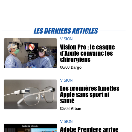
LES DERNIERS ARTICLES
VISION
Vision Pro : le casque
d'Apple convainc les
chirurgiens
06/08
Dargo
VISION
Les premières lunettes
Apple sans sport ni
santé
03/08
Alban
VISION
Adobe Premiere arrive