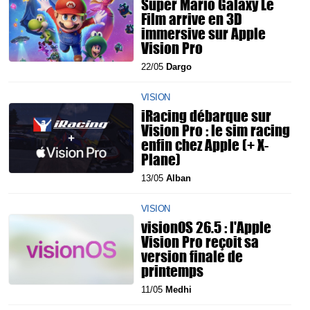
Super Mario Galaxy Le
Film arrive en 3D
immersive sur Apple
Vision Pro
22/05
Dargo
VISION
iRacing débarque sur
Vision Pro : le sim racing
enfin chez Apple (+ X-
Plane)
13/05
Alban
VISION
visionOS 26.5 : l'Apple
Vision Pro reçoit sa
version finale de
printemps
11/05
Medhi