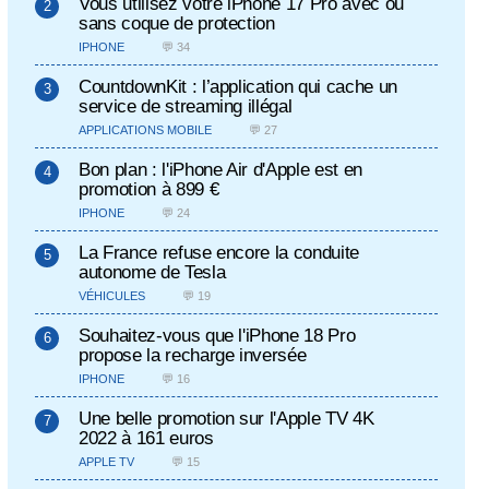
Vous utilisez votre iPhone 17 Pro avec ou
sans coque de protection
IPHONE
💬 34
CountdownKit : l’application qui cache un
service de streaming illégal
APPLICATIONS MOBILE
💬 27
Bon plan : l'iPhone Air d'Apple est en
promotion à 899 €
IPHONE
💬 24
La France refuse encore la conduite
autonome de Tesla
VÉHICULES
💬 19
Souhaitez-vous que l'iPhone 18 Pro
propose la recharge inversée
IPHONE
💬 16
Une belle promotion sur l'Apple TV 4K
2022 à 161 euros
APPLE TV
💬 15