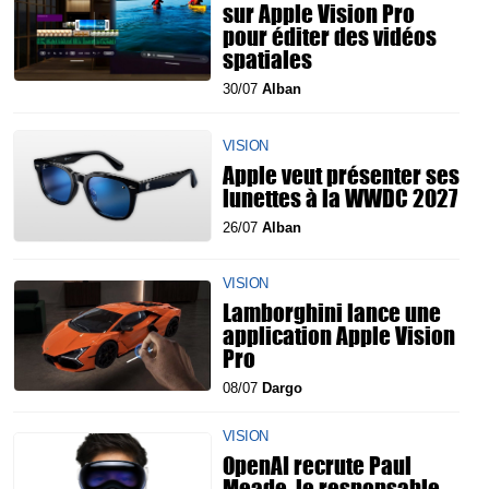
sur Apple Vision Pro
pour éditer des vidéos
spatiales
30/07
Alban
VISION
Apple veut présenter ses
lunettes à la WWDC 2027
26/07
Alban
VISION
Lamborghini lance une
application Apple Vision
Pro
08/07
Dargo
VISION
OpenAI recrute Paul
Meade, le responsable