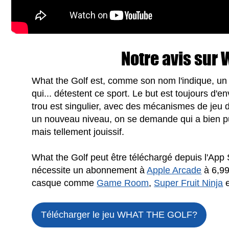
Notre avis sur 
What the Golf est, comme son nom l'indique, un 
qui... détestent ce sport. Le but est toujours d'e
trou est singulier, avec des mécanismes de jeu 
un nouveau niveau, on se demande qui a bien pu 
mais tellement jouissif.
What the Golf peut être téléchargé depuis l'App 
nécessite un abonnement à
Apple Arcade
à 6,99
casque comme
Game Room
,
Super Fruit Ninja
e
Télécharger le jeu
WHAT THE GOLF?