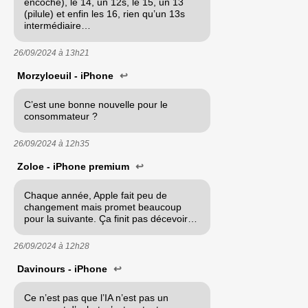
encoche), le 14, un 12s, le 15, un 13
(pilule) et enfin les 16, rien qu’un 13s
intermédiaire…
26/09/2024 à
13h21
Morzyloeuil - iPhone
↩
C’est une bonne nouvelle pour le
consommateur ?
26/09/2024 à
12h35
Zoloe - iPhone premium
↩
Chaque année, Apple fait peu de
changement mais promet beaucoup
pour la suivante. Ça finit pas décevoir…
26/09/2024 à
12h28
Davinours - iPhone
↩
Ce n’est pas que l’IA n’est pas un