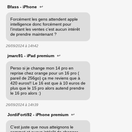
Bfass - iPhone
↩
Forcément les gens attendent apple
intelligence donc forcément pour
l’instant les ventes c’est aucun intérêt
de prendre maintenant ?
26/09/2024 à
14h42
jmarc91 - iPad premium
↩
Perso si je change mon 14 pro en
reprise chez orange pour un 16 pro (
pareil de 256go) ça me reviens que à
420 euros!! Le 16 est que à 10 euros de
plus que le 15 pro alors autend prendre
le 16 pro alors :)
26/09/2024 à
14h39
JordiForti92 - iPhone premium
↩
C’est juste que nous atteignons le
sommet et aucun intérêt de changer