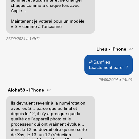
chaque comme à chaque fois avec
Apple…
Maintenant je voterai pour un modèle
« S » comme à l’ancienne
26/09/2024 à
14h11
Lheu - iPhone
↩
@Samfiles
Exactement pareil ?
26/09/2024 à
14h01
Aloha59 - iPhone
↩
Ils devraient revenir à la numérotation
avec les S… parce que au final et
depuis le 12, il n’y a presque que la
qualité de l’appareil photo et le
processeur qui ont vraiment évolué…
donc le 12 ne devrait être qu’une sorte
de Xss, le 13, un 12 (réduction