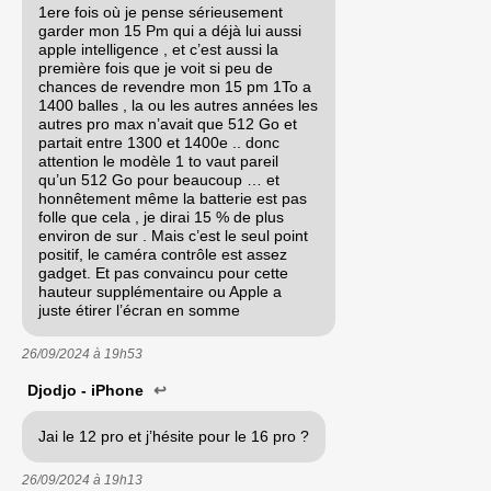
1ere fois où je pense sérieusement
garder mon 15 Pm qui a déjà lui aussi
apple intelligence , et c’est aussi la
première fois que je voit si peu de
chances de revendre mon 15 pm 1To a
1400 balles , la ou les autres années les
autres pro max n’avait que 512 Go et
partait entre 1300 et 1400e .. donc
attention le modèle 1 to vaut pareil
qu’un 512 Go pour beaucoup … et
honnêtement même la batterie est pas
folle que cela , je dirai 15 % de plus
environ de sur . Mais c’est le seul point
positif, le caméra contrôle est assez
gadget. Et pas convaincu pour cette
hauteur supplémentaire ou Apple a
juste étirer l’écran en somme
26/09/2024 à
19h53
Djodjo - iPhone
↩
Jai le 12 pro et j’hésite pour le 16 pro ?
26/09/2024 à
19h13