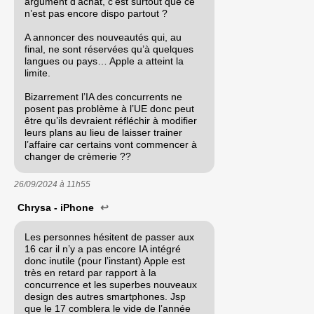
argument d’achat, c’est surtout que ce
n’est pas encore dispo partout ?
A annoncer des nouveautés qui, au
final, ne sont réservées qu’à quelques
langues ou pays… Apple a atteint la
limite.
Bizarrement l’IA des concurrents ne
posent pas problème à l’UE donc peut
être qu’ils devraient réfléchir à modifier
leurs plans au lieu de laisser trainer
l’affaire car certains vont commencer à
changer de crèmerie ??
26/09/2024 à
11h55
Chrysa - iPhone
↩
Les personnes hésitent de passer aux
16 car il n’y a pas encore IA intégré
donc inutile (pour l’instant) Apple est
très en retard par rapport à la
concurrence et les superbes nouveaux
design des autres smartphones. Jsp
que le 17 comblera le vide de l’année