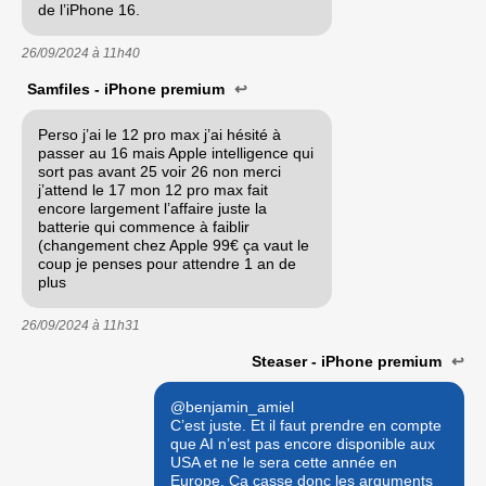
de l’iPhone 16.
26/09/2024 à
11h40
Samfiles - iPhone premium
↩
Perso j’ai le 12 pro max j’ai hésité à
passer au 16 mais Apple intelligence qui
sort pas avant 25 voir 26 non merci
j’attend le 17 mon 12 pro max fait
encore largement l’affaire juste la
batterie qui commence à faiblir
(changement chez Apple 99€ ça vaut le
coup je penses pour attendre 1 an de
plus
26/09/2024 à
11h31
Steaser - iPhone premium
↩
@benjamin_amiel
C’est juste. Et il faut prendre en compte
que AI n’est pas encore disponible aux
USA et ne le sera cette année en
Europe. Ça casse donc les arguments