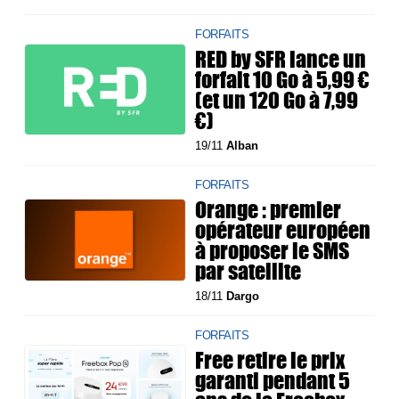
FORFAITS
RED by SFR lance un
forfait 10 Go à 5,99 €
(et un 120 Go à 7,99
€)
19/11
Alban
FORFAITS
Orange : premier
opérateur européen
à proposer le SMS
par satellite
18/11
Dargo
FORFAITS
Free retire le prix
garanti pendant 5