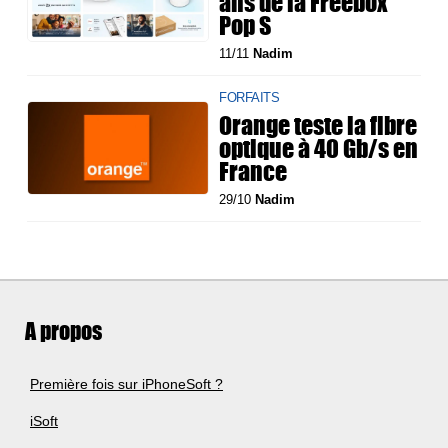
ans de la Freebox
Pop S
11/11
Nadim
FORFAITS
Orange teste la fibre
optique à 40 Gb/s en
France
29/10
Nadim
A propos
Première fois sur iPhoneSoft ?
iSoft