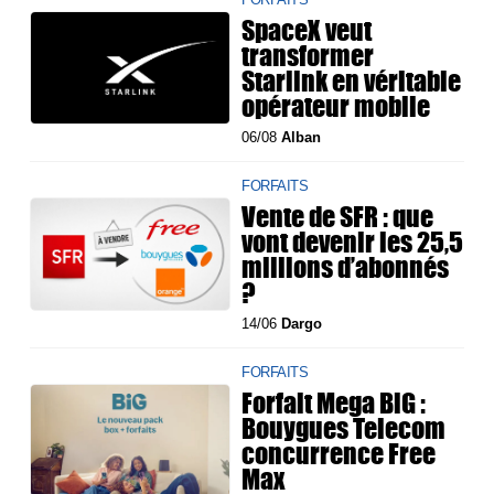
SpaceX veut
transformer
Starlink en véritable
opérateur mobile
06/08
Alban
FORFAITS
Vente de SFR : que
vont devenir les 25,5
millions d’abonnés
?
14/06
Dargo
FORFAITS
Forfait Mega BiG :
Bouygues Telecom
concurrence Free
Max