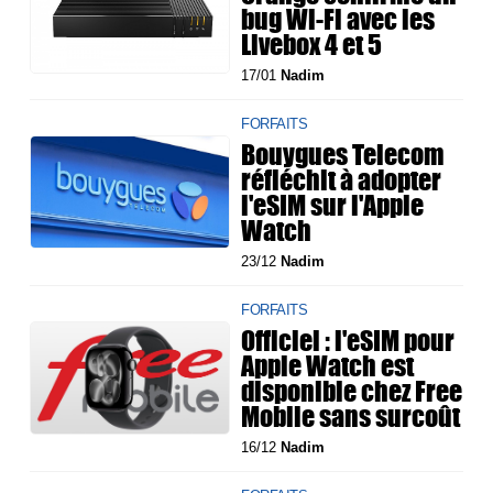
bug Wi-Fi avec les
Livebox 4 et 5
17/01
Nadim
FORFAITS
Bouygues Telecom
réfléchit à adopter
l'eSIM sur l'Apple
Watch
23/12
Nadim
FORFAITS
Officiel : l'eSIM pour
Apple Watch est
disponible chez Free
Mobile sans surcoût
16/12
Nadim