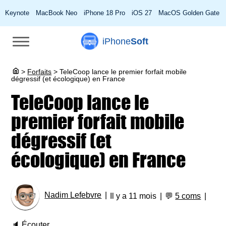
Keynote
MacBook Neo
iPhone 18 Pro
iOS 27
MacOS Golden Gate
iPhone
Soft
>
Forfaits
>
TeleCoop lance le premier forfait mobile
dégressif (et écologique) en France
TeleCoop lance le
premier forfait mobile
dégressif (et
écologique) en France
Nadim Lefebvre
Il y a 11 mois
💬
5 coms
🔈
Écouter