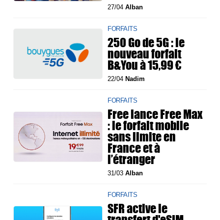
27/04
Alban
FORFAITS
250 Go de 5G : le
nouveau forfait
B&You à 15,99 €
22/04
Nadim
FORFAITS
Free lance Free Max
: le forfait mobile
sans limite en
France et à
l’étranger
31/03
Alban
FORFAITS
SFR active le
transfert d'eSIM