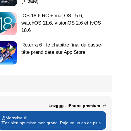
(+ date)
iOS 18.6 RC + macOS 15.6,
watchOS 11.6, visionOS 2.6 et tvOS
18.6
Roterra 6 : le chapitre final du casse-
tête prend date sur App Store
Lnzggg - iPhone premium
↩
@Morzyloeuil
T’es bien optimiste mon grand. Rajoute un an de plus.