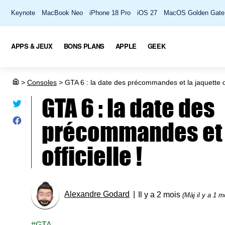
Keynote
MacBook Neo
iPhone 18 Pro
iOS 27
MacOS Golden Gate
APPS & JEUX
BONS PLANS
APPLE
GEEK
>
Consoles
>
GTA 6 : la date des précommandes et la jaquette off
GTA 6 : la date des
précommandes et 
officielle !
Alexandre Godard
Il y a 2 mois
(Màj il y a 1 m
GTA