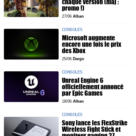
chaque version (màj :
promo !)
27/06
Alban
CONSOLES
Microsoft augmente
encore une fois le prix
des Xbox
25/06
Dargo
CONSOLES
Unreal Engine 6
officiellement annoncé
par Epic Games
18/06
Alban
CONSOLES
Sony lance les FlexStrike
Wireless Fight Stick et
moniteur gaming 27