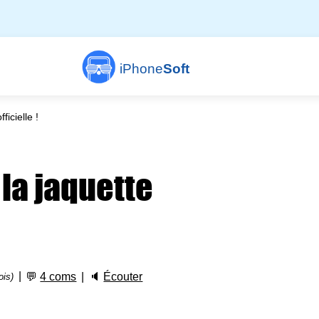
iPhone
Soft
icielle !
la jaquette
💬
4 coms
🔈
Écouter
ois)