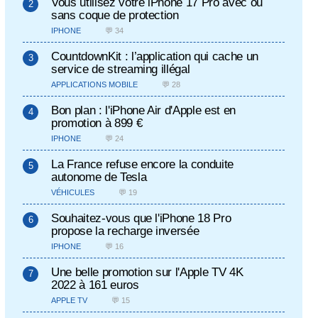
Vous utilisez votre iPhone 17 Pro avec ou
sans coque de protection
IPHONE
💬 34
CountdownKit : l’application qui cache un
service de streaming illégal
APPLICATIONS MOBILE
💬 28
Bon plan : l'iPhone Air d'Apple est en
promotion à 899 €
IPHONE
💬 24
La France refuse encore la conduite
autonome de Tesla
VÉHICULES
💬 19
Souhaitez-vous que l'iPhone 18 Pro
propose la recharge inversée
IPHONE
💬 16
Une belle promotion sur l'Apple TV 4K
2022 à 161 euros
APPLE TV
💬 15