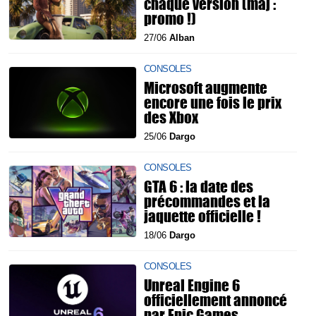
chaque version (màj :
promo !)
27/06
Alban
CONSOLES
Microsoft augmente
encore une fois le prix
des Xbox
25/06
Dargo
CONSOLES
GTA 6 : la date des
précommandes et la
jaquette officielle !
18/06
Dargo
CONSOLES
Unreal Engine 6
officiellement annoncé
par Epic Games