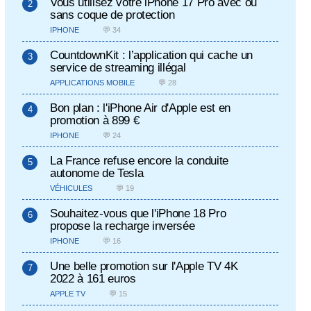
Vous utilisez votre iPhone 17 Pro avec ou
sans coque de protection
IPHONE
💬 34
CountdownKit : l’application qui cache un
service de streaming illégal
APPLICATIONS MOBILE
💬 28
Bon plan : l'iPhone Air d'Apple est en
promotion à 899 €
IPHONE
💬 24
La France refuse encore la conduite
autonome de Tesla
VÉHICULES
💬 19
Souhaitez-vous que l'iPhone 18 Pro
propose la recharge inversée
IPHONE
💬 16
Une belle promotion sur l'Apple TV 4K
2022 à 161 euros
APPLE TV
💬 15