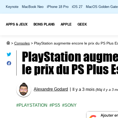
Keynote
MacBook Neo
iPhone 18 Pro
iOS 27
MacOS Golden Gate
APPS & JEUX
BONS PLANS
APPLE
GEEK
>
Consoles
>
PlayStation augmente encore le prix du PS Plus Es
PlayStation augm
le prix du PS Plus 
Alexandre Godard
Il y a 3 mois
(Màj il y a 3 m
PLAYSTATION
PS5
SONY