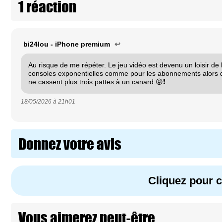
1 réaction
bi24lou - iPhone premium
↩
Au risque de me répéter. Le jeu vidéo est devenu un loisir de 
consoles exponentielles comme pour les abonnements alors 
ne cassent plus trois pattes à un canard 😡❗️
18/05/2026 à
21h01
Donnez votre avis
Cliquez pour
Vous aimerez peut-être