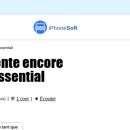
iPhone
Soft
sential
ente encore
Essential
💬
1 com
🔈
Écouter
ois)