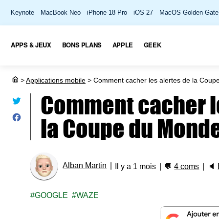
Keynote
MacBook Neo
iPhone 18 Pro
iOS 27
MacOS Golden Gate
APPS & JEUX
BONS PLANS
APPLE
GEEK
>
Applications mobile
>
Comment cacher les alertes de la Coup
Comment cacher le
la Coupe du Mond
Alban Martin
Il y a 1 mois
💬
4 coms
🔈
GOOGLE
WAZE