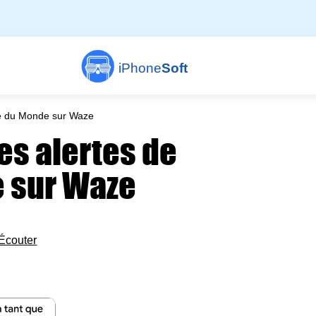
iPhone
Soft
e du Monde sur Waze
s alertes de
e sur Waze
Écouter