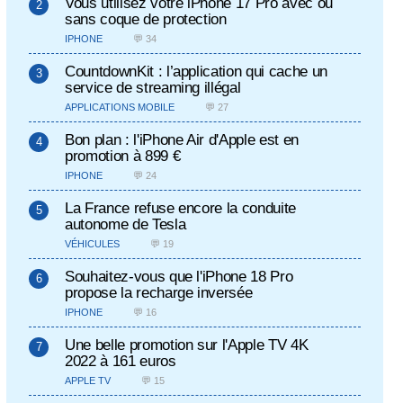
Vous utilisez votre iPhone 17 Pro avec ou
sans coque de protection
IPHONE
💬 34
CountdownKit : l’application qui cache un
service de streaming illégal
APPLICATIONS MOBILE
💬 27
Bon plan : l'iPhone Air d'Apple est en
promotion à 899 €
IPHONE
💬 24
La France refuse encore la conduite
autonome de Tesla
VÉHICULES
💬 19
Souhaitez-vous que l'iPhone 18 Pro
propose la recharge inversée
IPHONE
💬 16
Une belle promotion sur l'Apple TV 4K
2022 à 161 euros
APPLE TV
💬 15