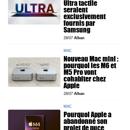
Ultra tactile
seraient
exclusivement
fournis par
Samsung
28/07
Alban
MAC
Nouveau Mac mini :
pourquoi les M6 et
M5 Pro vont
cohabiter chez
Apple
28/07
Alban
MAC
Pourquoi Apple a
abandonné son
projet de puce