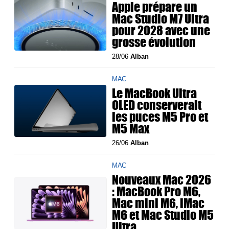
Apple prépare un
Mac Studio M7 Ultra
pour 2028 avec une
grosse évolution
28/06
Alban
MAC
Le MacBook Ultra
OLED conserverait
les puces M5 Pro et
M5 Max
26/06
Alban
MAC
Nouveaux Mac 2026
: MacBook Pro M6,
Mac mini M6, iMac
M6 et Mac Studio M5
Ultra