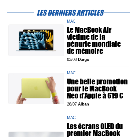
LES DERNIERS ARTICLES
MAC
Le MacBook Air
victime de la
pénurie mondiale
de mémoire
03/08
Dargo
MAC
Une belle promotion
pour le MacBook
Neo d'Apple à 619 €
28/07
Alban
MAC
Les écrans OLED du
premier MacBook