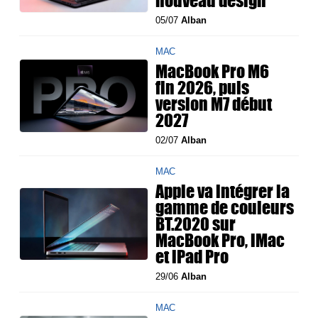
nouveau design
05/07
Alban
MAC
MacBook Pro M6
fin 2026, puis
version M7 début
2027
02/07
Alban
MAC
Apple va intégrer la
gamme de couleurs
BT.2020 sur
MacBook Pro, iMac
et iPad Pro
29/06
Alban
MAC