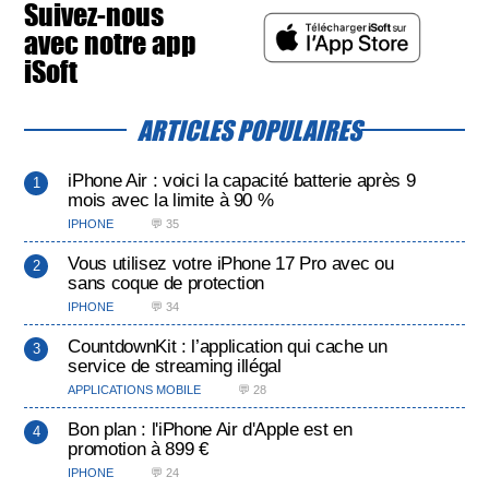
Suivez-nous
avec notre app
iSoft
ARTICLES POPULAIRES
iPhone Air : voici la capacité batterie après 9
mois avec la limite à 90 %
IPHONE
💬 35
Vous utilisez votre iPhone 17 Pro avec ou
sans coque de protection
IPHONE
💬 34
CountdownKit : l’application qui cache un
service de streaming illégal
APPLICATIONS MOBILE
💬 28
Bon plan : l'iPhone Air d'Apple est en
promotion à 899 €
IPHONE
💬 24