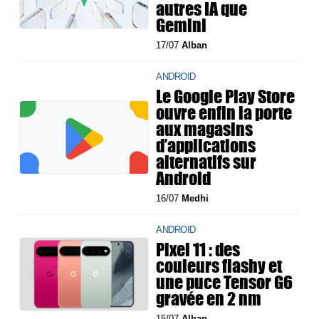
autres IA que
Gemini
17/07
Alban
ANDROID
Le Google Play Store
ouvre enfin la porte
aux magasins
d’applications
alternatifs sur
Android
16/07
Medhi
ANDROID
Pixel 11 : des
couleurs flashy et
une puce Tensor G6
gravée en 2 nm
15/07
Alban