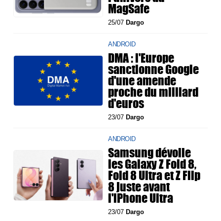
MagSafe
25/07
Dargo
ANDROID
DMA : l'Europe
sanctionne Google
d'une amende
proche du milliard
d'euros
23/07
Dargo
ANDROID
Samsung dévoile
les Galaxy Z Fold 8,
Fold 8 Ultra et Z Flip
8 juste avant
l'iPhone Ultra
23/07
Dargo