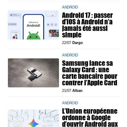
ANDROID
Android 17 : passer
d’iOS à Android n’a
jamais été aussi
simple
22/07
Dargo
ANDROID
Samsung lance sa
Galaxy Card : une
carte bancaire pour
contrer l’Apple Card
21/07
Alban
ANDROID
L’Union européenne
ordonne à Google
d’ouvrir Android aux