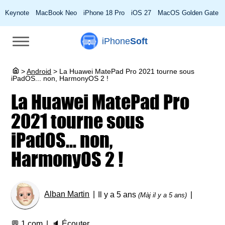
Keynote
MacBook Neo
iPhone 18 Pro
iOS 27
MacOS Golden Gate
iPhone
Soft
>
Android
>
La Huawei MatePad Pro 2021 tourne sous
iPadOS... non, HarmonyOS 2 !
La Huawei MatePad Pro
2021 tourne sous
iPadOS... non,
HarmonyOS 2 !
Alban Martin
Il y a 5 ans
(Màj il y a 5 ans)
💬
1 com
🔈
Écouter