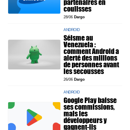
partenaires en
coulisses
28/06
Dargo
ANDROID
Séisme au
Venezuela :
comment Android a
alerté des millions
de personnes avant
les secousses
26/06
Dargo
ANDROID
Google Play baisse
ses commissions,
mais les
développeurs y
gagnent-ils