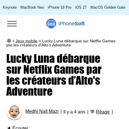
Keynote
MacBook Neo
iPhone 18 Pro
iOS 27
MacOS Golden Gate
iPhone
Soft
>
Jeux mobile
>
Lucky Luna débarque sur Netflix Games
par les créateurs d’Alto's Adventure
Lucky Luna débarque
sur Netflix Games par
les créateurs d’Alto's
Adventure
Medhi Naït Mazi
Il y a 4 ans
💬
Réagir
🔈
Écouter