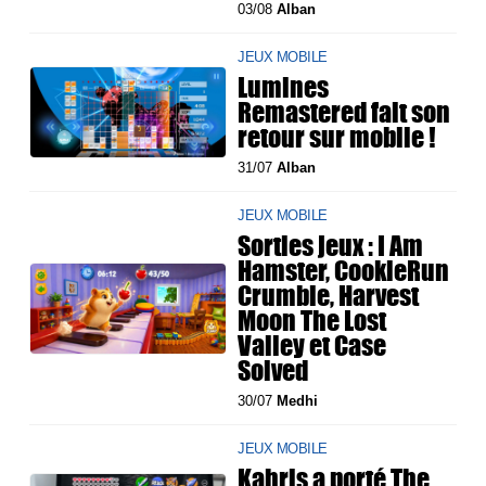
03/08
Alban
JEUX MOBILE
Lumines
Remastered fait son
retour sur mobile !
31/07
Alban
JEUX MOBILE
Sorties jeux : I Am
Hamster, CookieRun
Crumble, Harvest
Moon The Lost
Valley et Case
Solved
30/07
Medhi
JEUX MOBILE
Kahris a porté The