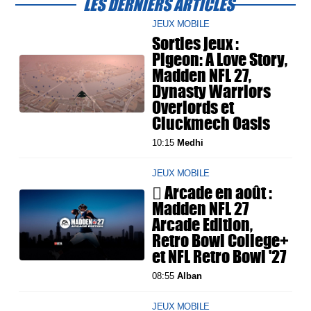
LES DERNIERS ARTICLES
JEUX MOBILE
Sorties jeux :
Pigeon: A Love Story,
Madden NFL 27,
Dynasty Warriors
Overlords et
Cluckmech Oasis
10:15
Medhi
JEUX MOBILE
 Arcade en août :
Madden NFL 27
Arcade Edition,
Retro Bowl College+
et NFL Retro Bowl '27
08:55
Alban
JEUX MOBILE