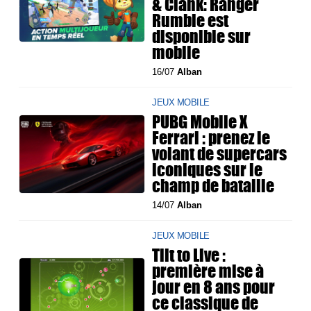
& Clank: Ranger
Rumble est
disponible sur
mobile
16/07
Alban
JEUX MOBILE
PUBG Mobile X
Ferrari : prenez le
volant de supercars
iconiques sur le
champ de bataille
14/07
Alban
JEUX MOBILE
Tilt to Live :
première mise à
jour en 8 ans pour
ce classique de