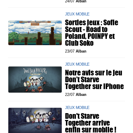
24/07
Alban
JEUX MOBILE
Sorties jeux : Sofie
Scout - Road to
Poland, POINPY et
Club Soko
23/07
Alban
JEUX MOBILE
Notre avis sur le jeu
Don’t Starve
Together sur iPhone
22/07
Alban
JEUX MOBILE
Don't Starve
Together arrive
enfin sur mobile !