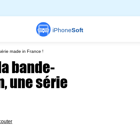
iPhone
Soft
érie made in France !
la bande-
, une série
couter