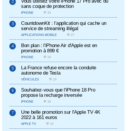
Vous utilisez votre iPhone 17 Pro avec ou
sans coque de protection
IPHONE
💬 34
CountdownKit : l’application qui cache un
service de streaming illégal
APPLICATIONS MOBILE
💬 27
Bon plan : l'iPhone Air d'Apple est en
promotion à 899 €
IPHONE
💬 24
La France refuse encore la conduite
autonome de Tesla
VÉHICULES
💬 19
Souhaitez-vous que l'iPhone 18 Pro
propose la recharge inversée
IPHONE
💬 16
Une belle promotion sur l'Apple TV 4K
2022 à 161 euros
APPLE TV
💬 15