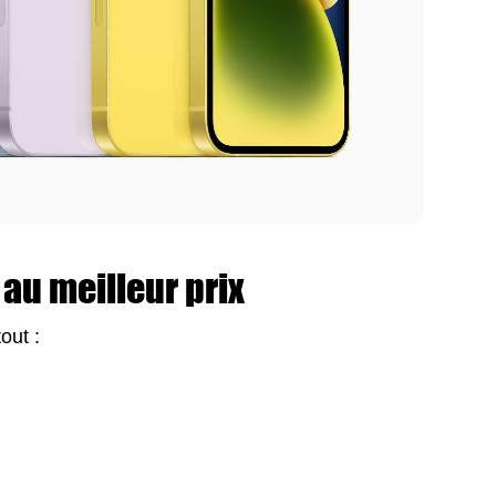
 au meilleur prix
out :