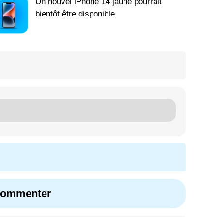
Un nouvel iPhone 14 jaune pourrait
bientôt être disponible
 commenter