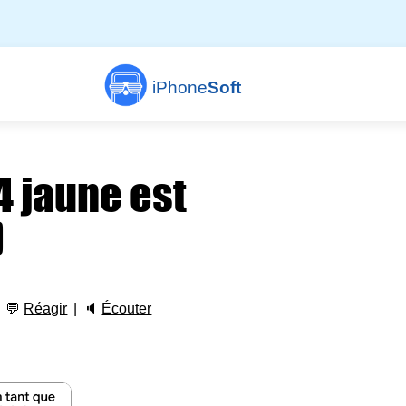
iPhone
Soft
4 jaune est
)
💬
Réagir
🔈
Écouter