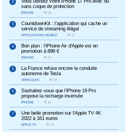
Vous utilisez votre iPhone 17 Pro avec ou
sans coque de protection
IPHONE
💬 34
CountdownKit : l’application qui cache un
service de streaming illégal
APPLICATIONS MOBILE
💬 27
Bon plan : l'iPhone Air d'Apple est en
promotion à 899 €
IPHONE
💬 24
La France refuse encore la conduite
autonome de Tesla
VÉHICULES
💬 19
Souhaitez-vous que l'iPhone 18 Pro
propose la recharge inversée
IPHONE
💬 16
Une belle promotion sur l'Apple TV 4K
2022 à 161 euros
APPLE TV
💬 15