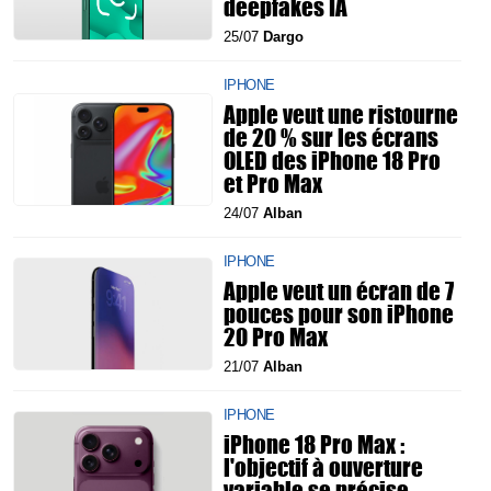
deepfakes IA
25/07
Dargo
IPHONE
Apple veut une ristourne
de 20 % sur les écrans
OLED des iPhone 18 Pro
et Pro Max
24/07
Alban
IPHONE
Apple veut un écran de 7
pouces pour son iPhone
20 Pro Max
21/07
Alban
IPHONE
iPhone 18 Pro Max :
l'objectif à ouverture
variable se précise