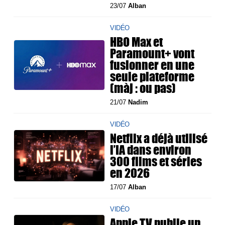
23/07
Alban
VIDÉO
HBO Max et
Paramount+ vont
fusionner en une
seule plateforme
(màj : ou pas)
21/07
Nadim
VIDÉO
Netflix a déjà utilisé
l’IA dans environ
300 films et séries
en 2026
17/07
Alban
VIDÉO
Apple TV publie un