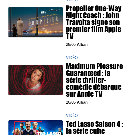
Propeller One-Way
Night Coach : John
Travolta signe son
premier film Apple
TV
29/05
Alban
VIDÉO
Maximum Pleasure
Guaranteed : la
série thriller-
comédie débarque
sur Apple TV
20/05
Alban
VIDÉO
Ted Lasso Saison 4 :
la série culte