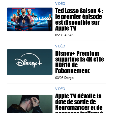
VIDÉO
Ted Lasso Saison 4 :
le premier épisode
est disponible sur
Apple TV
05/08
Alban
VIDÉO
Disney+ Premium
supprime la 4K et le
HDR10 de
l'abonnement
03/08
Dargo
VIDÉO
Apple TV dévoile la
date de sortie de
Neuromancer et de