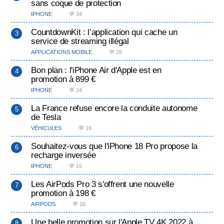
sans coque de protection
IPHONE
💬 34
CountdownKit : l’application qui cache un
service de streaming illégal
APPLICATIONS MOBILE
💬 28
Bon plan : l'iPhone Air d'Apple est en
promotion à 899 €
IPHONE
💬 24
La France refuse encore la conduite autonome
de Tesla
VÉHICULES
💬 19
Souhaitez-vous que l'iPhone 18 Pro propose la
recharge inversée
IPHONE
💬 16
Les AirPods Pro 3 s'offrent une nouvelle
promotion à 198 €
AIRPODS
💬 16
Une belle promotion sur l'Apple TV 4K 2022 à