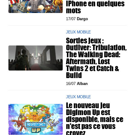
iPhone en quelques
mots
17/07
Dargo
JEUX MOBILE
Sorties jeux :
Outliver: Tribulation,
The Walking Dead:
Aftermath, Lost
Twins 2 et Catch &
Build
16/07
Alban
JEUX MOBILE
Le nouveau jeu
Digimon Up est
disponible, mais ce
n'est pas ce vous
croyez