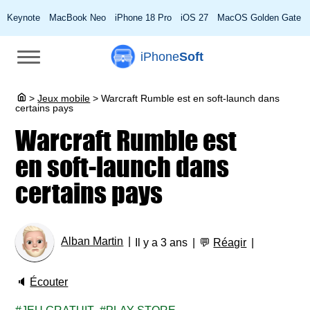
Keynote
MacBook Neo
iPhone 18 Pro
iOS 27
MacOS Golden Gate
iPhone
Soft
>
Jeux mobile
>
Warcraft Rumble est en soft-launch dans
certains pays
Warcraft Rumble est
en soft-launch dans
certains pays
Alban Martin
Il y a 3 ans
💬
Réagir
🔈
Écouter