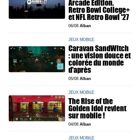
Arcade Edition,
Retro Bowl College+
et NFL Retro Bowl '27
06/08
Alban
JEUX MOBILE
Caravan SandWitch
: une vision douce et
colorée du monde
d'après
05/08
Alban
JEUX MOBILE
The Rise of the
Golden Idol revient
sur mobile !
04/08
Alban
JEUX MOBILE