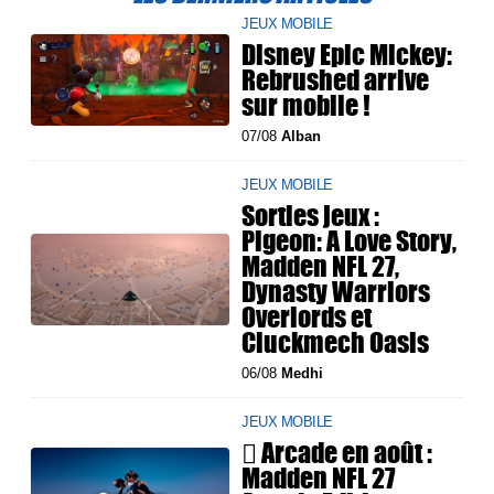
JEUX MOBILE
Disney Epic Mickey:
Rebrushed arrive
sur mobile !
07/08
Alban
JEUX MOBILE
Sorties jeux :
Pigeon: A Love Story,
Madden NFL 27,
Dynasty Warriors
Overlords et
Cluckmech Oasis
06/08
Medhi
JEUX MOBILE
 Arcade en août :
Madden NFL 27