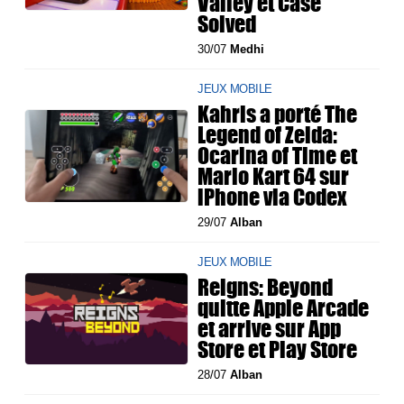
Valley et Case
Solved
30/07
Medhi
JEUX MOBILE
Kahris a porté The
Legend of Zelda:
Ocarina of Time et
Mario Kart 64 sur
iPhone via Codex
29/07
Alban
JEUX MOBILE
Reigns: Beyond
quitte Apple Arcade
et arrive sur App
Store et Play Store
28/07
Alban