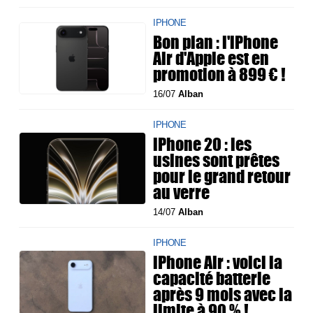
IPHONE
Bon plan : l'iPhone
Air d'Apple est en
promotion à 899 € !
16/07
Alban
IPHONE
iPhone 20 : les
usines sont prêtes
pour le grand retour
au verre
14/07
Alban
IPHONE
iPhone Air : voici la
capacité batterie
après 9 mois avec la
limite à 90 % !