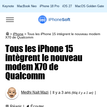
Keynote
MacBook Neo
iPhone 18 Pro
iOS 27
MacOS Golden Gate
iPhone
Soft
>
iPhone
>
Tous les iPhone 15 intègrent le nouveau modem
X70 de Qualcomm
Tous les iPhone 15
intègrent le nouveau
modem X70 de
Qualcomm
Medhi Naït Mazi
Il y a 3 ans
(Màj il y a 1 an)
💬
Réagir
🔈
Écouter