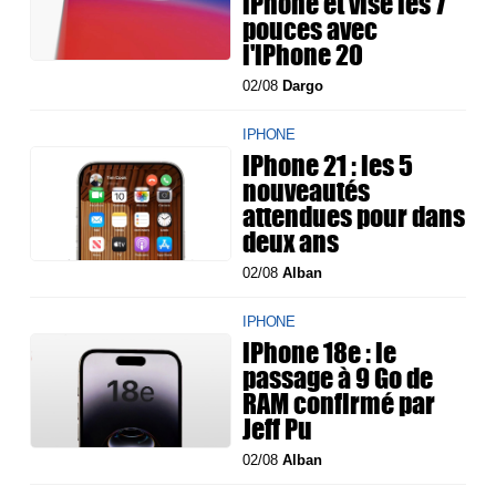
iPhone et vise les 7
pouces avec
l'iPhone 20
02/08
Dargo
IPHONE
iPhone 21 : les 5
nouveautés
attendues pour dans
deux ans
02/08
Alban
IPHONE
iPhone 18e : le
passage à 9 Go de
RAM confirmé par
Jeff Pu
02/08
Alban