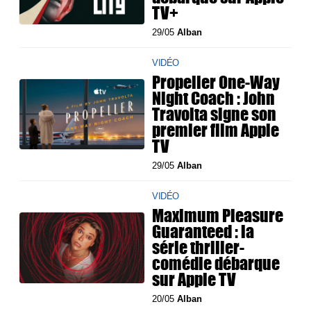
TV+
29/05
Alban
VIDÉO
Propeller One-Way
Night Coach : John
Travolta signe son
premier film Apple
TV
29/05
Alban
VIDÉO
Maximum Pleasure
Guaranteed : la
série thriller-
comédie débarque
sur Apple TV
20/05
Alban