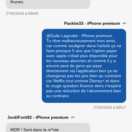
thunes.
27/02/2024 à
09h45
Packiie33 - iPhone premium
↩
@Guile Lagoutte - iPhone premium
Tu rêve malheureusement mon amis,
car comme souligner dans l’article ça va
faire presque 5 ans que l’option payer
avec apple n’était plus disponible pour
les nouveau abonnés et comme il y a
encore peut de gens qui paye
directement via l’application ben ça ne
changeras pas les prix bien au contraire
car Netflix tout comme Disney+ et dans
le rouge question finance alors n’espère
pas une réduction de l’abonnement bien
au contraire
27/02/2024 à
09h17
JordiForti92 - iPhone premium
↩
MDR ! Sont dans la m*rde