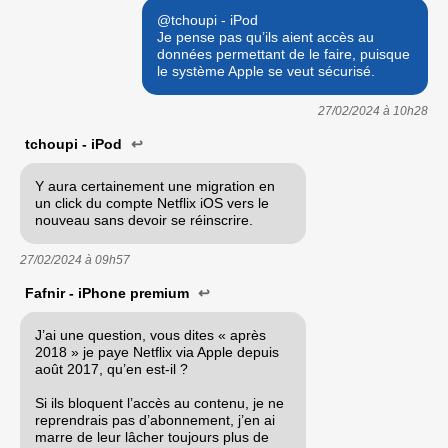
@tchoupi - iPod
Je pense pas qu’ils aient accès au
données permettant de le faire, puisque
le système Apple se veut sécurisé.
27/02/2024 à
10h28
tchoupi - iPod
↩
Y aura certainement une migration en
un click du compte Netflix iOS vers le
nouveau sans devoir se réinscrire.
27/02/2024 à
09h57
Fafnir - iPhone premium
↩
J’ai une question, vous dites « après
2018 » je paye Netflix via Apple depuis
août 2017, qu’en est-il ?
Si ils bloquent l’accès au contenu, je ne
reprendrais pas d’abonnement, j’en ai
marre de leur lâcher toujours plus de