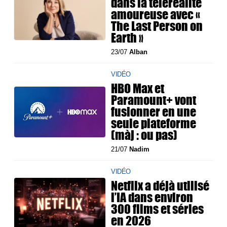
dans la téléréalité
amoureuse avec «
The Last Person on
Earth »
23/07
Alban
VIDÉO
HBO Max et
Paramount+ vont
fusionner en une
seule plateforme
(màj : ou pas)
21/07
Nadim
VIDÉO
Netflix a déjà utilisé
l’IA dans environ
300 films et séries
en 2026