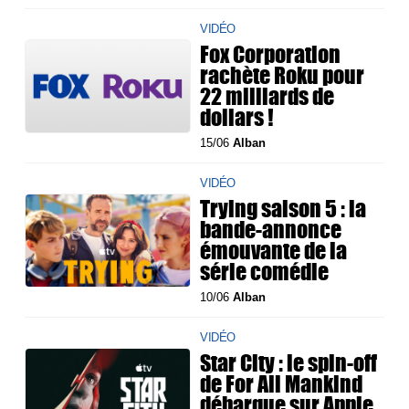
VIDÉO
Fox Corporation
rachète Roku pour
22 milliards de
dollars !
15/06
Alban
VIDÉO
Trying saison 5 : la
bande-annonce
émouvante de la
série comédie
10/06
Alban
VIDÉO
Star City : le spin-off
de For All Mankind
débarque sur Apple