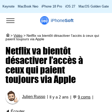
Keynote
MacBook Neo
iPhone 18 Pro
iOS 27
MacOS Golden Gate
iPhone
Soft
>
Vidéo
>
Netflix va bientôt désactiver l’accès à ceux qui
paient toujours via Apple
Netflix va bientôt
désactiver l’accès à
ceux qui paient
toujours via Apple
Julien Russo
Il y a 2 ans
💬
9 coms
🔈
Écouter