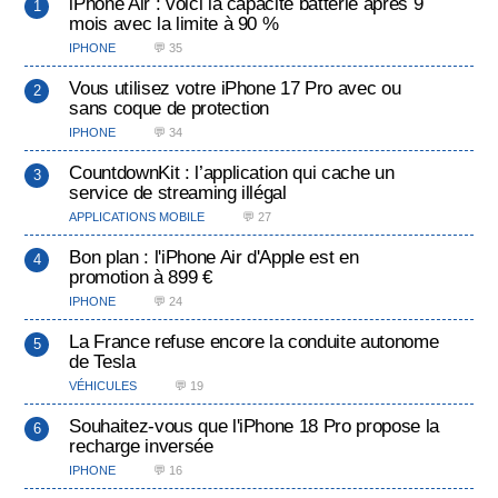
iPhone Air : voici la capacité batterie après 9
mois avec la limite à 90 %
IPHONE
💬 35
Vous utilisez votre iPhone 17 Pro avec ou
sans coque de protection
IPHONE
💬 34
CountdownKit : l’application qui cache un
service de streaming illégal
APPLICATIONS MOBILE
💬 27
Bon plan : l'iPhone Air d'Apple est en
promotion à 899 €
IPHONE
💬 24
La France refuse encore la conduite autonome
de Tesla
VÉHICULES
💬 19
Souhaitez-vous que l'iPhone 18 Pro propose la
recharge inversée
IPHONE
💬 16