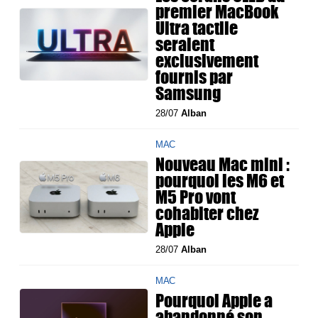
premier MacBook
Ultra tactile
seraient
exclusivement
fournis par
Samsung
28/07
Alban
MAC
Nouveau Mac mini :
pourquoi les M6 et
M5 Pro vont
cohabiter chez
Apple
28/07
Alban
MAC
Pourquoi Apple a
abandonné son