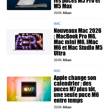
les puces M5 Pro et
M5 Max
26/06
Alban
MAC
Nouveaux Mac 2026
: MacBook Pro M6,
Mac mini M6, iMac
M6 et Mac Studio M5
Ultra
26/06
Alban
MAC
Apple change son
calendrier : des
puces M7 plus tôt,
une seule puce M6
entre temps
25/06
Alban