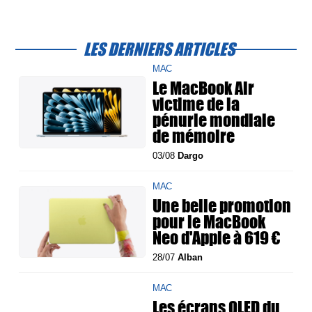
LES DERNIERS ARTICLES
MAC
Le MacBook Air
victime de la
pénurie mondiale
de mémoire
03/08
Dargo
MAC
Une belle promotion
pour le MacBook
Neo d'Apple à 619 €
28/07
Alban
MAC
Les écrans OLED du