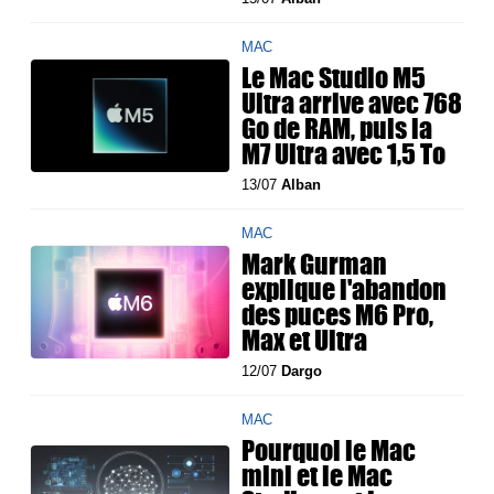
MAC
Le Mac Studio M5
Ultra arrive avec 768
Go de RAM, puis la
M7 Ultra avec 1,5 To
13/07
Alban
MAC
Mark Gurman
explique l'abandon
des puces M6 Pro,
Max et Ultra
12/07
Dargo
MAC
Pourquoi le Mac
mini et le Mac