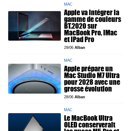
MAC
Apple va intégrer la
gamme de couleurs
BT.2020 sur
MacBook Pro, iMac
et iPad Pro
29/06
Alban
MAC
Apple prépare un
Mac Studio M7 Ultra
pour 2028 avec une
grosse évolution
28/06
Alban
MAC
Le MacBook Ultra
OLED conserverait