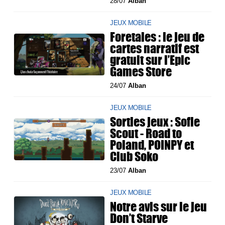
28/07
Alban
JEUX MOBILE
Foretales : le jeu de
cartes narratif est
gratuit sur l’Epic
Games Store
24/07
Alban
JEUX MOBILE
Sorties jeux : Sofie
Scout - Road to
Poland, POINPY et
Club Soko
23/07
Alban
JEUX MOBILE
Notre avis sur le jeu
Don’t Starve