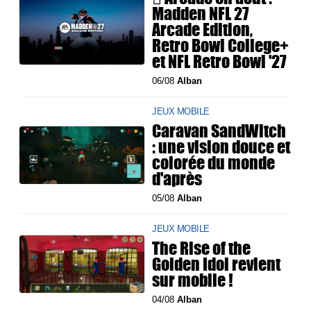
Madden NFL 27
Arcade Edition,
Retro Bowl College+
et NFL Retro Bowl '27
06/08
Alban
JEUX MOBILE
Caravan SandWitch
: une vision douce et
colorée du monde
d'après
05/08
Alban
JEUX MOBILE
The Rise of the
Golden Idol revient
sur mobile !
04/08
Alban