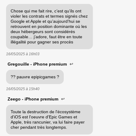
Chose qui me fait rire, c’est qu’ils ont
violer les contrats et termes signés chez
Google et Apple et qu’aujourd’hui se
retrouvent en position dominante où les
deux hébergeurs sont considérés
coupable… j’adore, faut être en toute
illégalité pour gagner ses procès
16/05/2025 à
16h03
Gregouille - iPhone premium
↩
?? pauvre epipicgames ?
16/05/2025 à
15h40
Zeego - iPhone premium
↩
Toute la destruction de l'écosystème
d'iOS est l'oeuvre d'Epic Games et
Apple, très rancunier, va lui faire payer
cher pendant très longtemps.