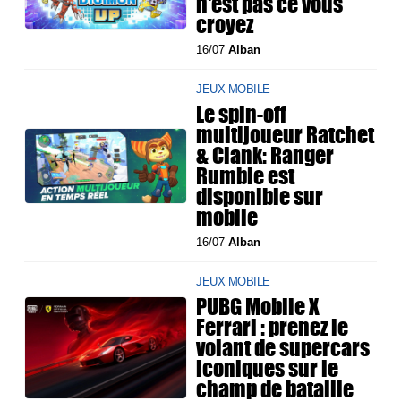
n'est pas ce vous
croyez
16/07
Alban
JEUX MOBILE
Le spin-off
multijoueur Ratchet
& Clank: Ranger
Rumble est
disponible sur
mobile
16/07
Alban
JEUX MOBILE
PUBG Mobile X
Ferrari : prenez le
volant de supercars
iconiques sur le
champ de bataille