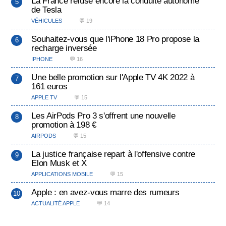
La France refuse encore la conduite autonome
de Tesla
VÉHICULES
💬 19
Souhaitez-vous que l'iPhone 18 Pro propose la
recharge inversée
IPHONE
💬 16
Une belle promotion sur l'Apple TV 4K 2022 à
161 euros
APPLE TV
💬 15
Les AirPods Pro 3 s'offrent une nouvelle
promotion à 198 €
AIRPODS
💬 15
La justice française repart à l'offensive contre
Elon Musk et X
APPLICATIONS MOBILE
💬 15
Apple : en avez-vous marre des rumeurs
ACTUALITÉ APPLE
💬 14