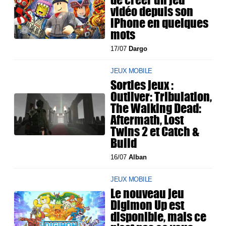
vidéo depuis son
iPhone en quelques
mots
17/07
Dargo
JEUX MOBILE
Sorties jeux :
Outliver: Tribulation,
The Walking Dead:
Aftermath, Lost
Twins 2 et Catch &
Build
16/07
Alban
JEUX MOBILE
Le nouveau jeu
Digimon Up est
disponible, mais ce