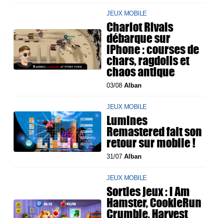
JEUX MOBILE
Chariot Rivals
débarque sur
iPhone : courses de
chars, ragdolls et
chaos antique
03/08
Alban
JEUX MOBILE
Lumines
Remastered fait son
retour sur mobile !
31/07
Alban
JEUX MOBILE
Sorties jeux : I Am
Hamster, CookieRun
Crumble, Harvest