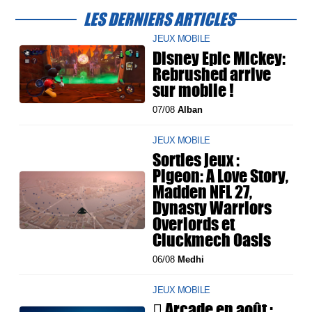
LES DERNIERS ARTICLES
JEUX MOBILE
Disney Epic Mickey:
Rebrushed arrive
sur mobile !
07/08
Alban
JEUX MOBILE
Sorties jeux :
Pigeon: A Love Story,
Madden NFL 27,
Dynasty Warriors
Overlords et
Cluckmech Oasis
06/08
Medhi
JEUX MOBILE
 Arcade en août :