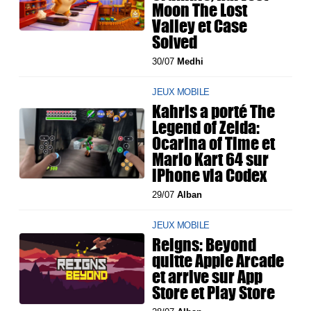
Moon The Lost
Valley et Case
Solved
30/07
Medhi
JEUX MOBILE
Kahris a porté The
Legend of Zelda:
Ocarina of Time et
Mario Kart 64 sur
iPhone via Codex
29/07
Alban
JEUX MOBILE
Reigns: Beyond
quitte Apple Arcade
et arrive sur App
Store et Play Store