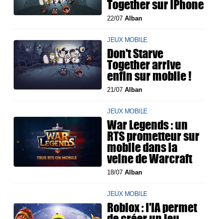
Together sur iPhone
22/07
Alban
JEUX MOBILE
Don't Starve
Together arrive
enfin sur mobile !
21/07
Alban
JEUX MOBILE
War Legends : un
RTS prometteur sur
mobile dans la
veine de Warcraft
18/07
Alban
JEUX MOBILE
Roblox : l'IA permet
de créer un jeu