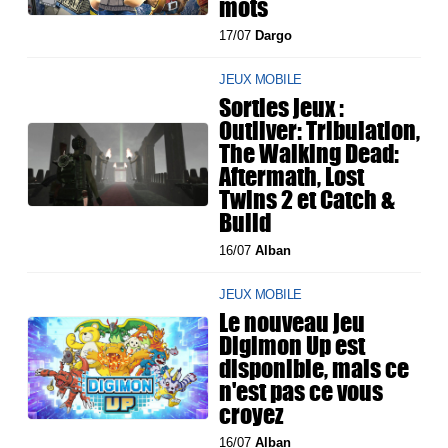
mots
17/07
Dargo
JEUX MOBILE
Sorties jeux :
Outliver: Tribulation,
The Walking Dead:
Aftermath, Lost
Twins 2 et Catch &
Build
16/07
Alban
JEUX MOBILE
Le nouveau jeu
Digimon Up est
disponible, mais ce
n'est pas ce vous
croyez
16/07
Alban