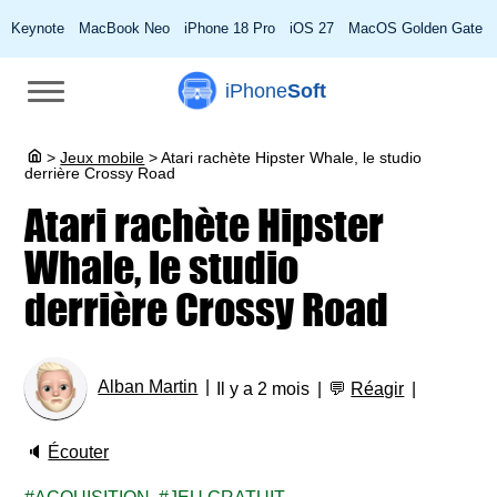
Keynote
MacBook Neo
iPhone 18 Pro
iOS 27
MacOS Golden Gate
iPhone
Soft
>
Jeux mobile
>
Atari rachète Hipster Whale, le studio
derrière Crossy Road
Atari rachète Hipster
Whale, le studio
derrière Crossy Road
Alban Martin
Il y a 2 mois
💬
Réagir
🔈
Écouter