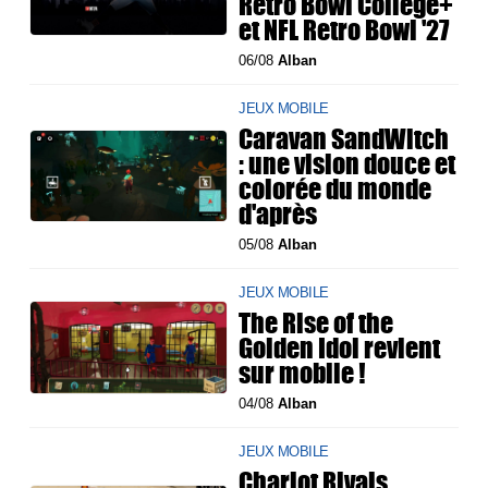
Retro Bowl College+
et NFL Retro Bowl '27
06/08
Alban
JEUX MOBILE
Caravan SandWitch
: une vision douce et
colorée du monde
d'après
05/08
Alban
JEUX MOBILE
The Rise of the
Golden Idol revient
sur mobile !
04/08
Alban
JEUX MOBILE
Chariot Rivals