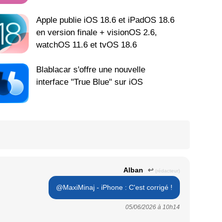
Apple publie iOS 18.6 et iPadOS 18.6
en version finale + visionOS 2.6,
watchOS 11.6 et tvOS 18.6
Blablacar s'offre une nouvelle
interface "True Blue" sur iOS
Alban
↩
(rédacteur)
@MaxiMinaj - iPhone : C'est corrigé !
05/06/2026 à
10h14