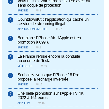
Vous utilisez votre iPhone 17 Pro avec ou
sans coque de protection
IPHONE
💬 34
CountdownKit : l’application qui cache un
service de streaming illégal
APPLICATIONS MOBILE
💬 27
Bon plan : l'iPhone Air d'Apple est en
promotion à 899 €
IPHONE
💬 24
La France refuse encore la conduite
autonome de Tesla
VÉHICULES
💬 19
Souhaitez-vous que l'iPhone 18 Pro
propose la recharge inversée
IPHONE
💬 16
Une belle promotion sur l'Apple TV 4K
2022 à 161 euros
APPLE TV
💬 15