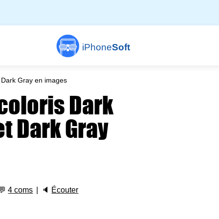
iPhone
Soft
et Dark Gray en images
 coloris Dark
et Dark Gray
💬
4 coms
🔈
Écouter