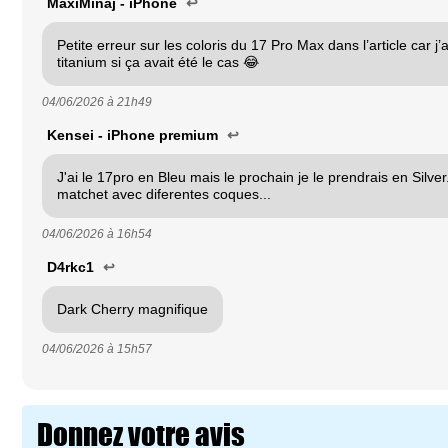
MaxiMinaj - iPhone
↩
Petite erreur sur les coloris du 17 Pro Max dans l’article car j’a
titanium si ça avait été le cas 😂
04/06/2026 à
21h49
Kensei - iPhone premium
↩
J'ai le 17pro en Bleu mais le prochain je le prendrais en Silver..
matchet avec diferentes coques...
04/06/2026 à
16h54
D4rkc1
↩
Dark Cherry magnifique
04/06/2026 à
15h57
Donnez votre avis