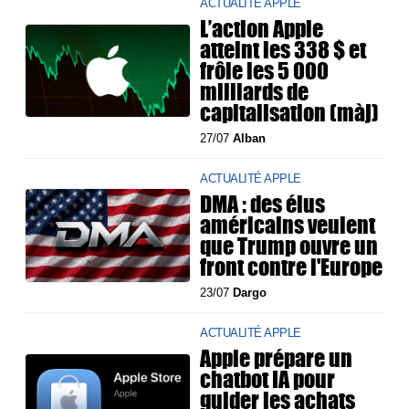
ACTUALITÉ APPLE
L’action Apple
atteint les 338 $ et
frôle les 5 000
milliards de
capitalisation (màj)
27/07
Alban
ACTUALITÉ APPLE
DMA : des élus
américains veulent
que Trump ouvre un
front contre l'Europe
23/07
Dargo
ACTUALITÉ APPLE
Apple prépare un
chatbot IA pour
guider les achats