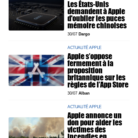
Les États-Unis
demandent à Apple
d'oublier les puces
mémoire chinoises
30/07
Dargo
ACTUALITÉ APPLE
Apple s’oppose
fermement à la
proposition
britannique sur les
règles de l’App Store
30/07
Alban
ACTUALITÉ APPLE
Apple annonce un
don pour aider les
victimes des
incendies en