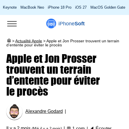
Keynote
MacBook Neo
iPhone 18 Pro
iOS 27
MacOS Golden Gate
iPhone
Soft
>
Actualité Apple
>
Apple et Jon Prosser trouvent un terrain
d’entente pour éviter le procès
Apple et Jon Prosser
trouvent un terrain
d’entente pour éviter
le procès
Alexandre Godard
Il y a 2 mois
💬
1 com
🔈
Écouter
(Màj il y a 2 mois)