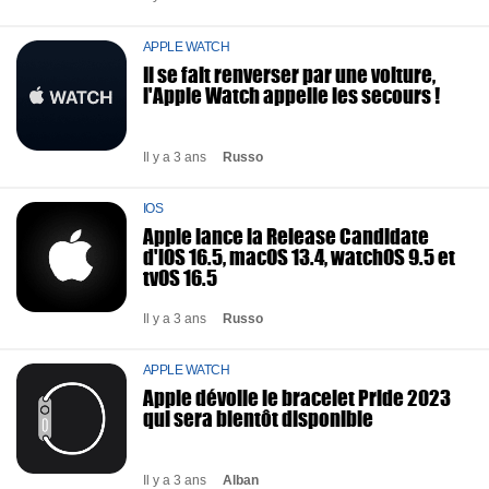
APPLE WATCH
Il se fait renverser par une voiture,
l'Apple Watch appelle les secours !
Il y a 3 ans
Russo
IOS
Apple lance la Release Candidate
d'iOS 16.5, macOS 13.4, watchOS 9.5 et
tvOS 16.5
Il y a 3 ans
Russo
APPLE WATCH
Apple dévoile le bracelet Pride 2023
qui sera bientôt disponible
Il y a 3 ans
Alban