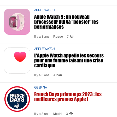
APPLE WATCH
Apple Watch 9 : un nouveau
processeur qui va "booster" les
performances
Il y a 3 ans
Russo
7
APPLE WATCH
L'Apple Watch appelle les secours
pour une femme faisant une crise
cardiaque
Il y a 3 ans
Alban
GEEK / IA
French Days printemps 2023 : les
meilleures promos Apple !
Il y a 3 ans
Medhi
3