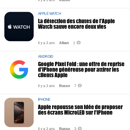
Il y a 3 ans
Russo
APPLE WATCH
La détection des chutes de l'Apple
Watch sauve encore deux vies
Il y a 3 ans
Alban
1
ANDROID
Google Pixel Fold : une offre de reprise
d'iPhone généreuse pour attirer les
clients Apple
Il y a 3 ans
Russo
7
IPHONE
Apple repousse son idée de proposer
des écrans MicroLED sur l'iPhone
Il y a 3 ans
Russo
3