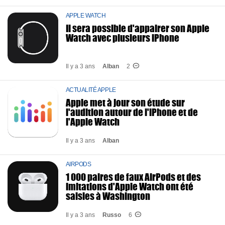
APPLE WATCH
Il sera possible d'appairer son Apple
Watch avec plusieurs iPhone
Il y a 3 ans
Alban
2
ACTUALITÉ APPLE
Apple met à jour son étude sur
l'audition autour de l'iPhone et de
l'Apple Watch
Il y a 3 ans
Alban
AIRPODS
1 000 paires de faux AirPods et des
imitations d'Apple Watch ont été
saisies à Washington
Il y a 3 ans
Russo
6