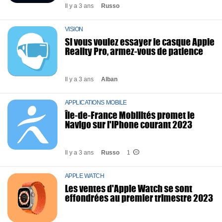
Il y a 3 ans
Russo
VISION
Si vous voulez essayer le casque Apple
Reality Pro, armez-vous de patience
Il y a 3 ans
Alban
APPLICATIONS MOBILE
Île-de-France Mobilités promet le
Navigo sur l'iPhone courant 2023
Il y a 3 ans
Russo
1
APPLE WATCH
Les ventes d'Apple Watch se sont
effondrées au premier trimestre 2023