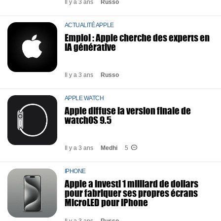
Il y a 3 ans
Russo
ACTUALITÉ APPLE
Emploi : Apple cherche des experts en
IA générative
Il y a 3 ans
Russo
APPLE WATCH
Apple diffuse la version finale de
watchOS 9.5
Il y a 3 ans
Medhi
5
IPHONE
Apple a investi 1 milliard de dollars
pour fabriquer ses propres écrans
MicroLED pour iPhone