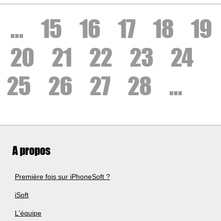
…
15
16
17
18
19
20
21
22
23
24
25
26
27
28
…
A propos
Première fois sur iPhoneSoft ?
iSoft
L'équipe