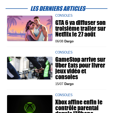
LES DERNIERS ARTICLES
CONSOLES
GTA 6 va diffuser son
troisième trailer sur
Netflix le 27 août
06/08
Dargo
CONSOLES
GameStop arrive sur
Uber Eats pour livrer
jeux vidéo et
consoles
15/07
Dargo
CONSOLES
Xbox affine enfin le
contrôle parental