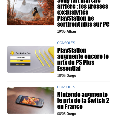
Sony fait marche
arrière : les grosses
exclusivités
PlayStation ne
sortiront plus sur PC
19/05
Alban
CONSOLES
PlayStation
augmente encore le
prix du PS Plus
Essential
18/05
Dargo
CONSOLES
Nintendo augmente
le prix de la Switch 2
en France
08/05
Dargo