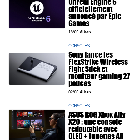
Unreal Engine 6
officiellement
annoncé par Epic
Games
18/06
Alban
CONSOLES
Sony lance les
FlexStrike Wireless
Fight Stick et
moniteur gaming 27
pouces
02/06
Alban
CONSOLES
ASUS ROG Xbox Ally
X20 : une console
redoutable avec
OLED + lunettes AR