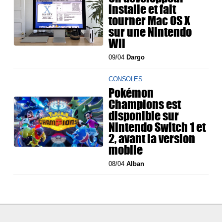
installe et fait
tourner Mac OS X
sur une Nintendo
Wii
09/04
Dargo
CONSOLES
Pokémon
Champions est
disponible sur
Nintendo Switch 1 et
2, avant la version
mobile
08/04
Alban