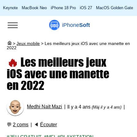
Keynote
MacBook Neo
iPhone 18 Pro
iOS 27
MacOS Golden Gate
iPhone
Soft
>
Jeux mobile
>
Les meilleurs jeux iOS avec une manette en
2022
🔥
Les meilleurs jeux
iOS avec une manette
en 2022
Medhi Naït Mazi
Il y a 4 ans
(Màj il y a 4 ans)
💬
2 coms
🔈
Écouter