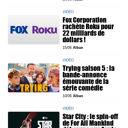
VIDÉO
Fox Corporation
rachète Roku pour
22 milliards de
dollars !
15/06
Alban
VIDÉO
Trying saison 5 : la
bande-annonce
émouvante de la
série comédie
10/06
Alban
VIDÉO
Star City : le spin-off
de For All Mankind