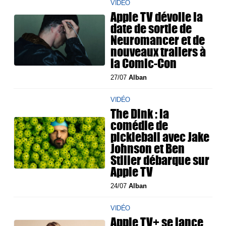
VIDÉO
Apple TV dévoile la
date de sortie de
Neuromancer et de
nouveaux trailers à
la Comic-Con
27/07
Alban
VIDÉO
The Dink : la
comédie de
pickleball avec Jake
Johnson et Ben
Stiller débarque sur
Apple TV
24/07
Alban
VIDÉO
Apple TV+ se lance