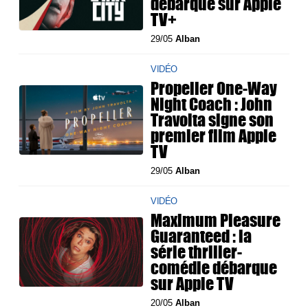
débarque sur Apple
TV+
29/05
Alban
VIDÉO
Propeller One-Way
Night Coach : John
Travolta signe son
premier film Apple
TV
29/05
Alban
VIDÉO
Maximum Pleasure
Guaranteed : la
série thriller-
comédie débarque
sur Apple TV
20/05
Alban