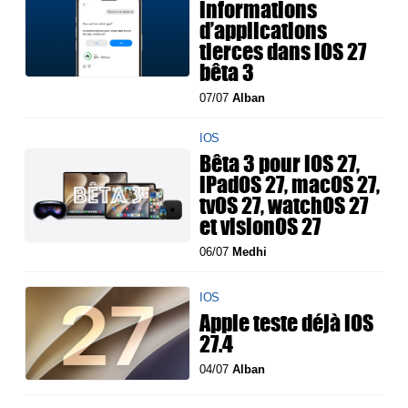
informations
d’applications
tierces dans iOS 27
bêta 3
07/07
Alban
IOS
Bêta 3 pour iOS 27,
iPadOS 27, macOS 27,
tvOS 27, watchOS 27
et visionOS 27
06/07
Medhi
IOS
Apple teste déjà iOS
27.4
04/07
Alban