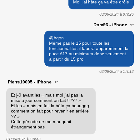
Moi j’ai hâte ça va être drôle
03/06/2024 à
07h26
Dom93 - iPhone
↩
@Agon
Même pas le 15 pour toute les
fonctionnalités il faudra apparemment la
puce A17 au minimum donc seulement
à partir du 15 pro
02/06/2024 à
17h12
Pierre10005 - iPhone
↩
Et j-9 avant les « mais moi j’ai pas la
mise à jour comment on fait !!??? »
Et les « mais en fait la bêta ça beuuggg
comment on fait pour revenir en arrière
?? »
Cette période ne me manquait
étrangement pas
01/06/2024 à
12h46