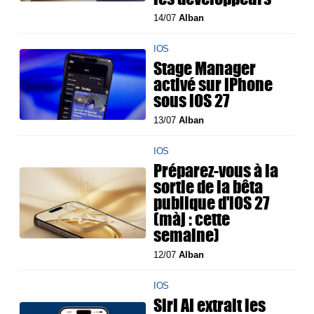
14/07
Alban
IOS
Stage Manager
activé sur iPhone
sous iOS 27
13/07
Alban
IOS
Préparez-vous à la
sortie de la bêta
publique d'iOS 27
(màj : cette
semaine)
12/07
Alban
IOS
Siri AI extrait les