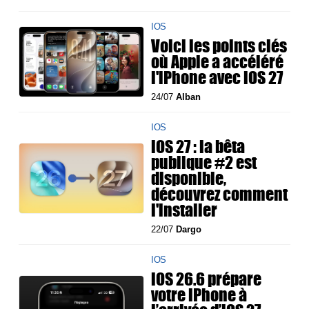
IOS
Voici les points clés
où Apple a accéléré
l'iPhone avec iOS 27
24/07
Alban
IOS
iOS 27 : la bêta
publique #2 est
disponible,
découvrez comment
l'installer
22/07
Dargo
IOS
iOS 26.6 prépare
votre iPhone à