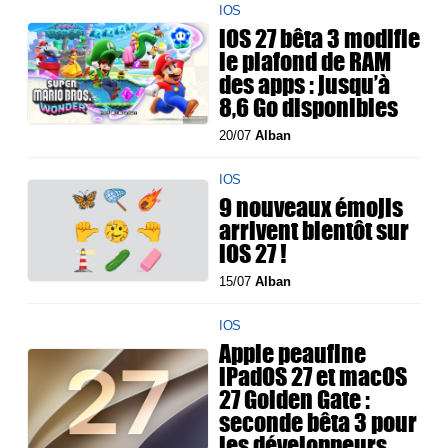
IOS
iOS 27 bêta 3 modifie
le plafond de RAM
des apps : jusqu’à
8,6 Go disponibles
20/07
Alban
IOS
9 nouveaux émojis
arrivent bientôt sur
iOS 27 !
15/07
Alban
IOS
Apple peaufine
iPadOS 27 et macOS
27 Golden Gate :
seconde bêta 3 pour
les développeurs