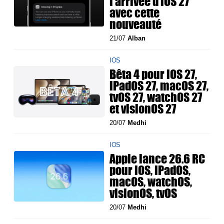
l’arrivée d’iOS 27
avec cette
nouveauté
21/07
Alban
IOS
Bêta 4 pour iOS 27,
iPadOS 27, macOS 27,
tvOS 27, watchOS 27
et visionOS 27
20/07
Medhi
IOS
Apple lance 26.6 RC
pour iOS, iPadOS,
macOS, watchOS,
visionOS, tvOS
20/07
Medhi