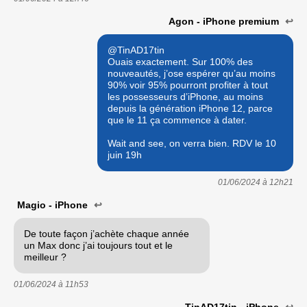
Agon - iPhone premium
↩
@TinAD17tin
Ouais exactement. Sur 100% des
nouveautés, j’ose espérer qu’au moins
90% voir 95% pourront profiter à tout
les possesseurs d’iPhone, au moins
depuis la génération iPhone 12, parce
que le 11 ça commence à dater.
Wait and see, on verra bien. RDV le 10
juin 19h
01/06/2024 à
12h21
Magio - iPhone
↩
De toute façon j’achète chaque année
un Max donc j’ai toujours tout et le
meilleur ?
01/06/2024 à
11h53
TinAD17tin - iPhone
↩