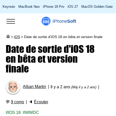
Keynote
MacBook Neo
iPhone 18 Pro
iOS 27
MacOS Golden Gate
iPhone
Soft
>
iOS
>
Date de sortie d'iOS 18 en bêta et version finale
Date de sortie d'iOS 18
en bêta et version
finale
Alban Martin
Il y a 2 ans
(Màj il y a 2 ans)
💬
9 coms
🔈
Écouter
IOS 18
WWDC