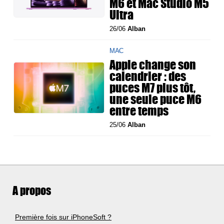
M6 et Mac Studio M5
Ultra
26/06
Alban
MAC
Apple change son
calendrier : des
puces M7 plus tôt,
une seule puce M6
entre temps
25/06
Alban
A propos
Première fois sur iPhoneSoft ?