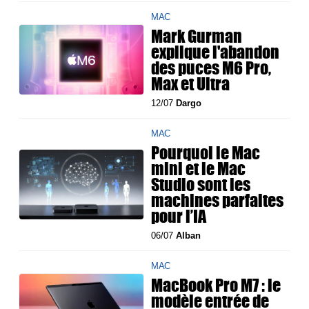
MAC
Mark Gurman
explique l'abandon
des puces M6 Pro,
Max et Ultra
12/07
Dargo
MAC
Pourquoi le Mac
mini et le Mac
Studio sont les
machines parfaites
pour l’IA
06/07
Alban
MAC
MacBook Pro M7 : le
modèle entrée de