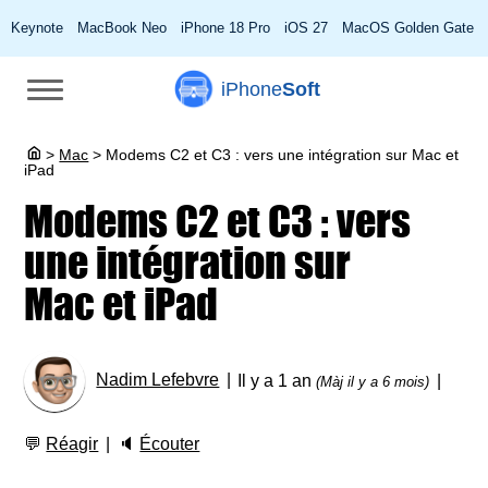
Keynote
MacBook Neo
iPhone 18 Pro
iOS 27
MacOS Golden Gate
iPhone
Soft
>
Mac
>
Modems C2 et C3 : vers une intégration sur Mac et
iPad
Modems C2 et C3 : vers
une intégration sur
Mac et iPad
Nadim Lefebvre
Il y a 1 an
(Màj il y a 6 mois)
💬
Réagir
🔈
Écouter