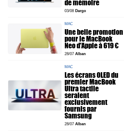
de mémoire
03/08
Dargo
MAC
Une belle promotion
pour le MacBook
Neo d'Apple à 619 €
28/07
Alban
MAC
Les écrans OLED du
premier MacBook
Ultra tactile
seraient
exclusivement
fournis par
Samsung
28/07
Alban