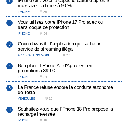
iPhone Air : voici la capacité batterie après 9
mois avec la limite à 90 %
IPHONE
💬 35
Vous utilisez votre iPhone 17 Pro avec ou
sans coque de protection
IPHONE
💬 34
CountdownKit : l’application qui cache un
service de streaming illégal
APPLICATIONS MOBILE
💬 27
Bon plan : l'iPhone Air d'Apple est en
promotion à 899 €
IPHONE
💬 24
La France refuse encore la conduite autonome
de Tesla
VÉHICULES
💬 19
Souhaitez-vous que l'iPhone 18 Pro propose la
recharge inversée
IPHONE
💬 16