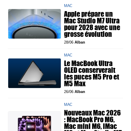
MAC
Apple prépare un
Mac Studio M7 Ultra
pour 2028 avec une
grosse évolution
28/06
Alban
MAC
Le MacBook Ultra
OLED conserverait
les puces M5 Pro et
M5 Max
26/06
Alban
MAC
Nouveaux Mac 2026
: MacBook Pro M6,
Mac mini M6, iMac