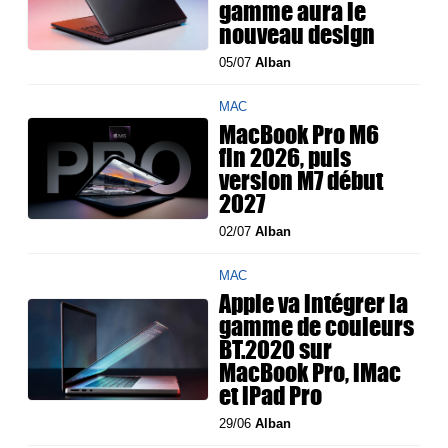
gamme aura le
nouveau design
05/07
Alban
MAC
MacBook Pro M6
fin 2026, puis
version M7 début
2027
02/07
Alban
MAC
Apple va intégrer la
gamme de couleurs
BT.2020 sur
MacBook Pro, iMac
et iPad Pro
29/06
Alban