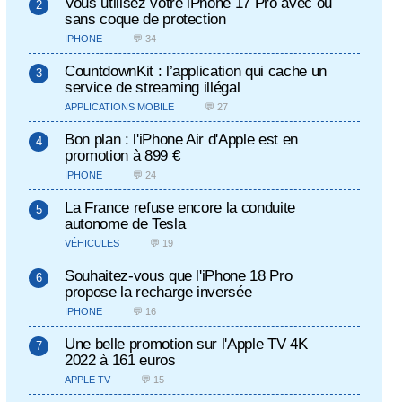
Vous utilisez votre iPhone 17 Pro avec ou
sans coque de protection
IPHONE
💬 34
CountdownKit : l’application qui cache un
service de streaming illégal
APPLICATIONS MOBILE
💬 27
Bon plan : l'iPhone Air d'Apple est en
promotion à 899 €
IPHONE
💬 24
La France refuse encore la conduite
autonome de Tesla
VÉHICULES
💬 19
Souhaitez-vous que l'iPhone 18 Pro
propose la recharge inversée
IPHONE
💬 16
Une belle promotion sur l'Apple TV 4K
2022 à 161 euros
APPLE TV
💬 15