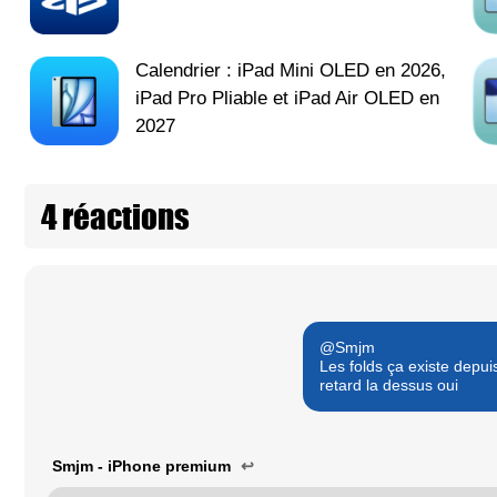
Calendrier : iPad Mini OLED en 2026,
iPad Pro Pliable et iPad Air OLED en
2027
4 réactions
@Smjm
Les folds ça existe depu
retard la dessus oui
Smjm - iPhone premium
↩