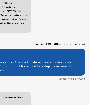
 hâtives et
 à sortir une
eurs. 2027/2028
 On aurait été sous
 serait déjà. Mais
 et softwares ces
Yoann399 - iPhone premium
↩
mois chez Orange ! Juste en passant chez Sosh tu
ois… Ton iPhone Flod tu la déjà payer avec ton
e ?
03/09/2025 à
00h09
hone aussi bien