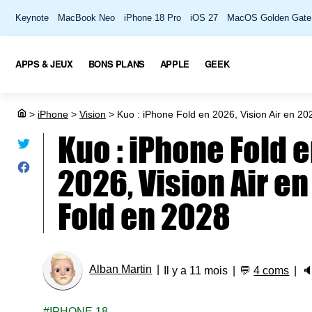
Keynote
MacBook Neo
iPhone 18 Pro
iOS 27
MacOS Golden Gate
APPS & JEUX
BONS PLANS
APPLE
GEEK
>
iPhone
>
Vision
>
Kuo : iPhone Fold en 2026, Vision Air en 20
Kuo : iPhone Fold 
2026, Vision Air en
Fold en 2028
Alban Martin
Il y a 11 mois
💬
4 coms

IPHONE 18