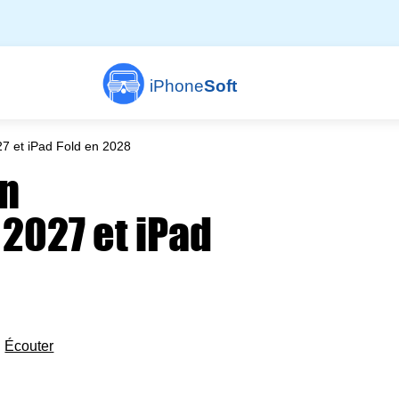
iPhone
Soft
27 et iPad Fold en 2028
en
 2027 et iPad

Écouter