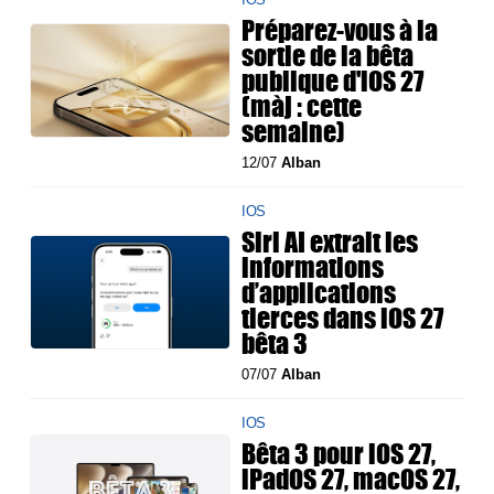
Préparez-vous à la
sortie de la bêta
publique d'iOS 27
(màj : cette
semaine)
12/07
Alban
IOS
Siri AI extrait les
informations
d’applications
tierces dans iOS 27
bêta 3
07/07
Alban
IOS
Bêta 3 pour iOS 27,
iPadOS 27, macOS 27,