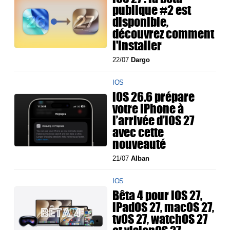
publique #2 est
disponible,
découvrez comment
l'installer
22/07
Dargo
IOS
iOS 26.6 prépare
votre iPhone à
l’arrivée d’iOS 27
avec cette
nouveauté
21/07
Alban
IOS
Bêta 4 pour iOS 27,
iPadOS 27, macOS 27,
tvOS 27, watchOS 27