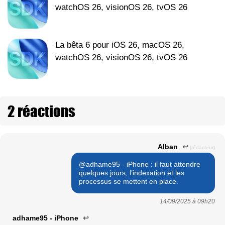
watchOS 26, visionOS 26, tvOS 26
La bêta 6 pour iOS 26, macOS 26,
watchOS 26, visionOS 26, tvOS 26
2 réactions
Alban
↩
(rédacteur)
@adhame95 - iPhone : il faut attendre
quelques jours, l’indexation et les
processus se mettent en place.
14/09/2025 à
09h20
adhame95 - iPhone
↩