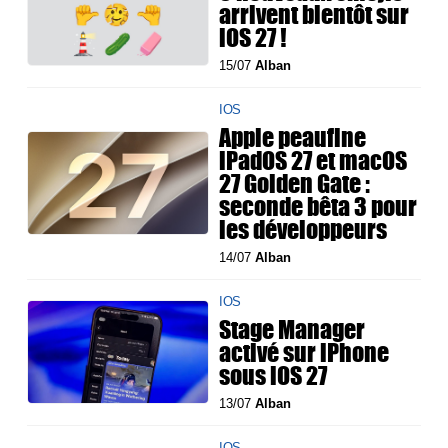
arrivent bientôt sur
iOS 27 !
15/07
Alban
IOS
Apple peaufine
iPadOS 27 et macOS
27 Golden Gate :
seconde bêta 3 pour
les développeurs
14/07
Alban
IOS
Stage Manager
activé sur iPhone
sous iOS 27
13/07
Alban
IOS