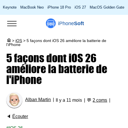
Keynote
MacBook Neo
iPhone 18 Pro
iOS 27
MacOS Golden Gate
iPhone
Soft
>
iOS
>
5 façons dont iOS 26 améliore la batterie de
l'iPhone
5 façons dont iOS 26
améliore la batterie de
l'iPhone
Alban Martin
Il y a 11 mois
💬
2 coms
🔈
Écouter