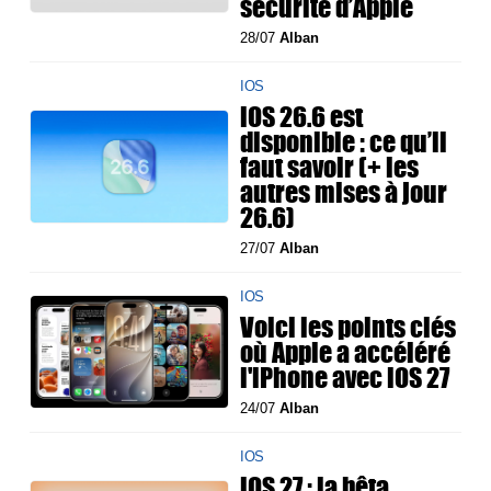
sécurité d’Apple
28/07
Alban
IOS
iOS 26.6 est
disponible : ce qu’il
faut savoir (+ les
autres mises à jour
26.6)
27/07
Alban
IOS
Voici les points clés
où Apple a accéléré
l'iPhone avec iOS 27
24/07
Alban
IOS
iOS 27 : la bêta