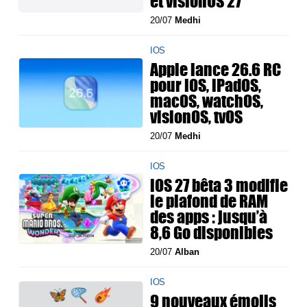
et visionOS 27
20/07
Medhi
IOS
Apple lance 26.6 RC
pour iOS, iPadOS,
macOS, watchOS,
visionOS, tvOS
20/07
Medhi
IOS
iOS 27 bêta 3 modifie
le plafond de RAM
des apps : jusqu’à
8,6 Go disponibles
20/07
Alban
IOS
9 nouveaux émojis