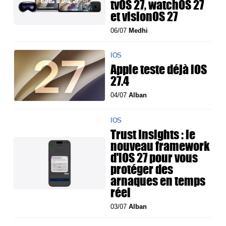
tvOS 27, watchOS 27
et visionOS 27
06/07
Medhi
IOS
Apple teste déjà iOS
27.4
04/07
Alban
IOS
Trust Insights : le
nouveau framework
d'iOS 27 pour vous
protéger des
arnaques en temps
réel
03/07
Alban