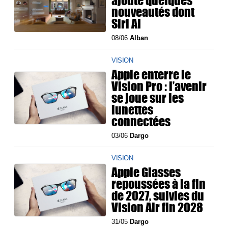
ajoute quelques
nouveautés dont
Siri AI
08/06
Alban
VISION
Apple enterre le
Vision Pro : l’avenir
se joue sur les
lunettes
connectées
03/06
Dargo
VISION
Apple Glasses
repoussées à la fin
de 2027, suivies du
Vision Air fin 2028
31/05
Dargo