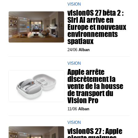
VISION
visionOS 27 bêta 2 :
Siri AI arrive en
Europe et nouveaux
environnements
spatiaux
24/06
Alban
VISION
Apple arrête
discrètement la
vente de la housse
de transport du
Vision Pro
11/06
Alban
VISION
visionOS 27 : Apple