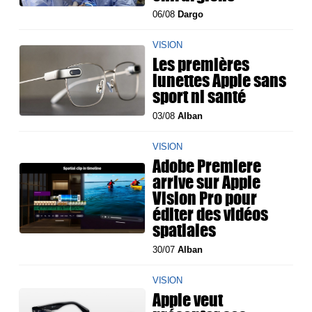
06/08
Dargo
VISION
Les premières
lunettes Apple sans
sport ni santé
03/08
Alban
VISION
Adobe Premiere
arrive sur Apple
Vision Pro pour
éditer des vidéos
spatiales
30/07
Alban
VISION
Apple veut