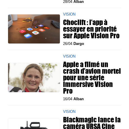
28/04
Alban
VISION
Choclift : l’app à
essayer en priorité
sur Apple Vision Pro
26/04
Dargo
VISION
Apple a filmé un
crash d’avion mortel
pour une série
immersive Vision
Pro
16/04
Alban
VISION
Blackmagic lance la
caméra URSA Cine