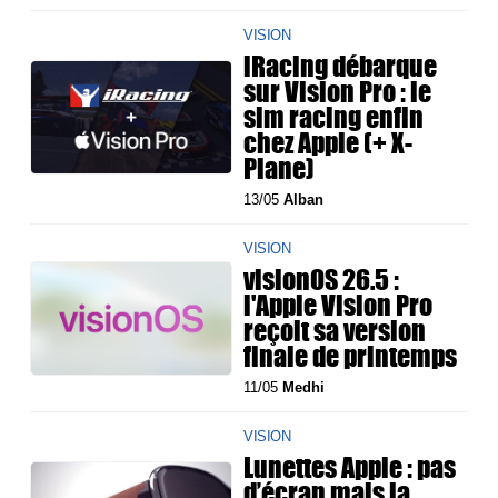
VISION
iRacing débarque
sur Vision Pro : le
sim racing enfin
chez Apple (+ X-
Plane)
13/05
Alban
VISION
visionOS 26.5 :
l'Apple Vision Pro
reçoit sa version
finale de printemps
11/05
Medhi
VISION
Lunettes Apple : pas
d’écran mais la